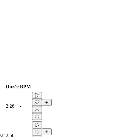
Durée
BPM
2:26
-
eat
2:56
-