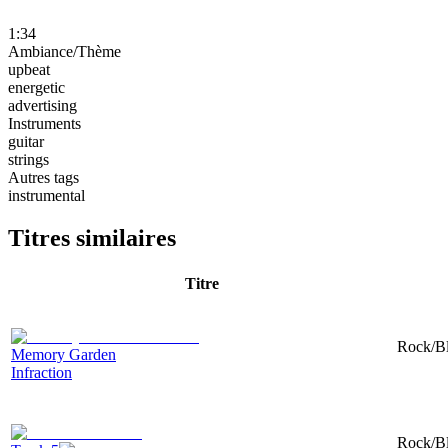
1:34
Ambiance/Thème
upbeat
energetic
advertising
Instruments
guitar
strings
Autres tags
instrumental
Titres similaires
Titre
Rock/Bl
Memory Garden
Infraction
Rock/Bl