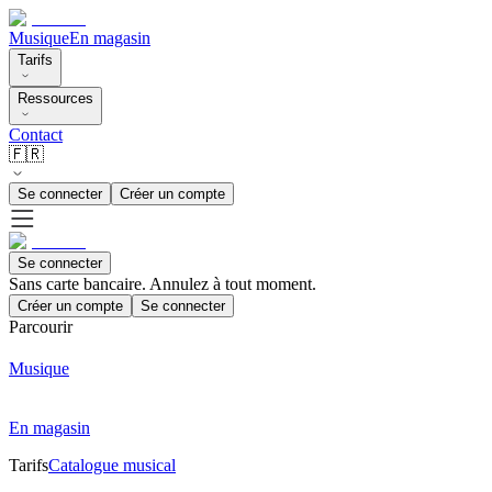
Musique
En magasin
Tarifs
Ressources
Contact
🇫🇷
Se connecter
Créer un compte
Se connecter
Sans carte bancaire. Annulez à tout moment.
Créer un compte
Se connecter
Parcourir
Musique
En magasin
Tarifs
Catalogue musical