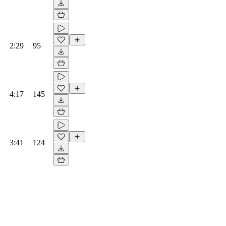
2:29
95
4:17
145
3:41
124