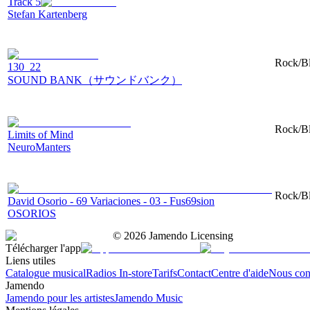
Track 5
Stefan Kartenberg
Rock/Bl
130_22
SOUND BANK（サウンドバンク）
Rock/Bl
Limits of Mind
NeuroManters
Rock/Blu
David Osorio - 69 Variaciones - 03 - Fus69sion
OSORIOS
©
2026
Jamendo Licensing
Télécharger l'app
Liens utiles
Catalogue musical
Radios In-store
Tarifs
Contact
Centre d'aide
Nous con
Jamendo
Jamendo pour les artistes
Jamendo Music