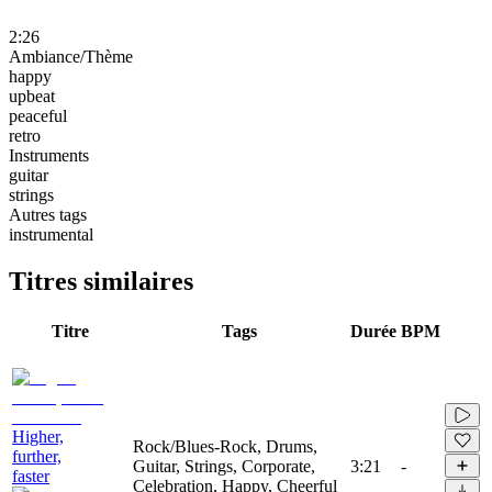
2:26
Ambiance/Thème
happy
upbeat
peaceful
retro
Instruments
guitar
strings
Autres tags
instrumental
Titres similaires
Titre
Tags
Durée
BPM
Higher,
Rock/Blues-Rock, Drums,
further,
Guitar, Strings, Corporate,
3:21
-
faster
Celebration, Happy, Cheerful