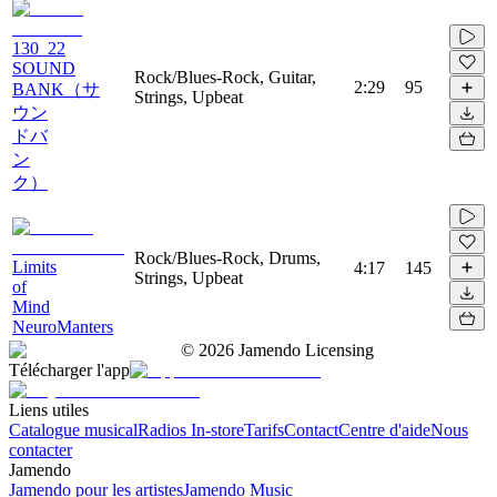
130_22
SOUND
Rock/Blues-Rock, Guitar,
2:29
95
BANK（サ
Strings, Upbeat
ウン
ドバ
ン
ク）
Rock/Blues-Rock, Drums,
Limits
4:17
145
Strings, Upbeat
of
Mind
NeuroManters
©
2026
Jamendo Licensing
Télécharger l'app
Liens utiles
Catalogue musical
Radios In-store
Tarifs
Contact
Centre d'aide
Nous
contacter
Jamendo
Jamendo pour les artistes
Jamendo Music