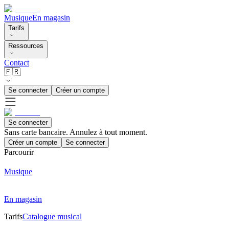
Musique
En magasin
Tarifs
Ressources
Contact
🇫🇷
Se connecter
Créer un compte
Se connecter
Sans carte bancaire. Annulez à tout moment.
Créer un compte
Se connecter
Parcourir
Musique
En magasin
Tarifs
Catalogue musical