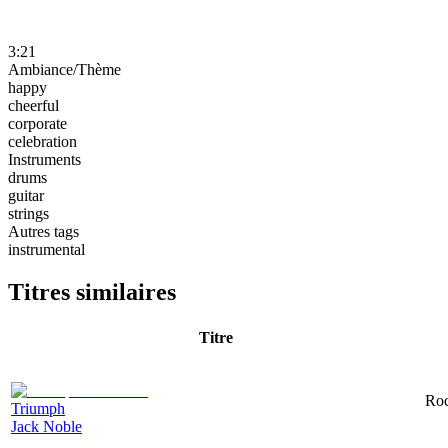
3:21
Ambiance/Thème
happy
cheerful
corporate
celebration
Instruments
drums
guitar
strings
Autres tags
instrumental
Titres similaires
Titre
Roc
Triumph
Jack Noble