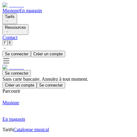
Musique
En magasin
Tarifs
Ressources
Contact
🇫🇷
Se connecter
Créer un compte
Se connecter
Sans carte bancaire. Annulez à tout moment.
Créer un compte
Se connecter
Parcourir
Musique
En magasin
Tarifs
Catalogue musical