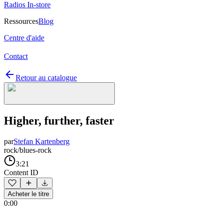
Radios In-store
Ressources
Blog
Centre d'aide
Contact
Retour au catalogue
Higher, further, faster
par
Stefan Kartenberg
rock/blues-rock
3:21
Content ID
Acheter le titre
0:00