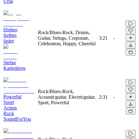
Ursu
Higher,
Rock/Blues-Rock, Drums,
further,
Guitar, Strings, Corporate,
3:21
-
faster
Celebration, Happy, Cheerful
Stefan
Kartenberg
Rock/Blues-Rock,
Powerful
Acousticguitar, Electricguitar,
2:31
-
Sport
Sport, Powerful
Action
Rock
SoundForYou