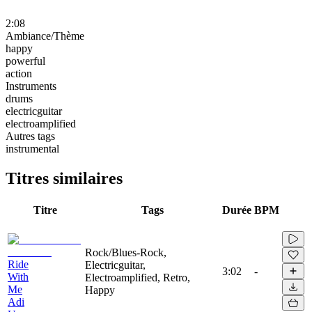
2:08
Ambiance/Thème
happy
powerful
action
Instruments
drums
electricguitar
electroamplified
Autres tags
instrumental
Titres similaires
Titre
Tags
Durée
BPM
Rock/Blues-Rock,
Ride
Electricguitar,
3:02
-
With
Electroamplified, Retro,
Me
Happy
Adi