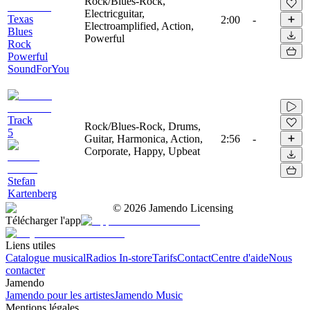
Rock/Blues-Rock,
Electricguitar,
Texas
2:00
-
Electroamplified, Action,
Blues
Powerful
Rock
Powerful
SoundForYou
Track
Rock/Blues-Rock, Drums,
5
Guitar, Harmonica, Action,
2:56
-
Corporate, Happy, Upbeat
Stefan
Kartenberg
©
2026
Jamendo Licensing
Télécharger l'app
Liens utiles
Catalogue musical
Radios In-store
Tarifs
Contact
Centre d'aide
Nous
contacter
Jamendo
Jamendo pour les artistes
Jamendo Music
Mentions légales