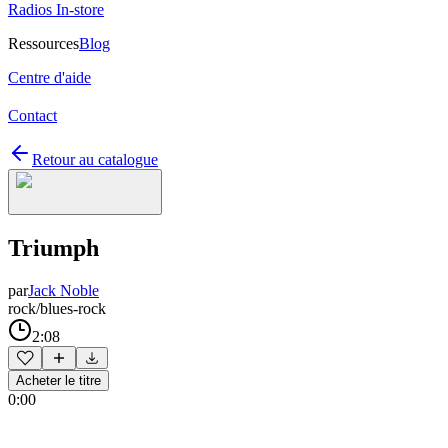
Radios In-store
Ressources
Blog
Centre d'aide
Contact
Retour au catalogue
Triumph
par
Jack Noble
rock/blues-rock
2:08
Acheter le titre
0:00