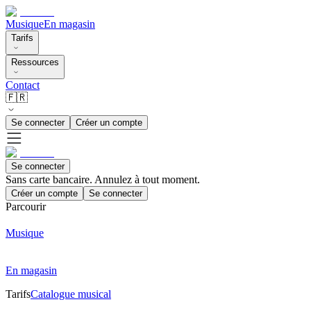
Musique
En magasin
Tarifs
Ressources
Contact
🇫🇷
Se connecter
Créer un compte
Se connecter
Sans carte bancaire. Annulez à tout moment.
Créer un compte
Se connecter
Parcourir
Musique
En magasin
Tarifs
Catalogue musical