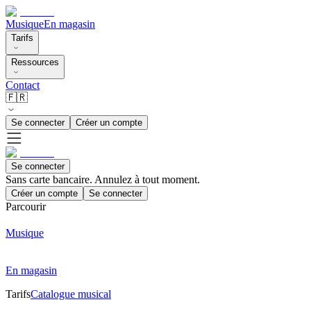
Musique
En magasin
Tarifs
Ressources
Contact
🇫🇷
Se connecter
Créer un compte
Se connecter
Sans carte bancaire. Annulez à tout moment.
Créer un compte
Se connecter
Parcourir
Musique
En magasin
Tarifs
Catalogue musical