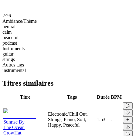
2:26
Ambiance/Thème
neutral
calm
peaceful
podcast
Instruments
guitar
strings
Autres tags
instrumental
Titres similaires
Titre
Tags
Durée
BPM
Electronic/Chill Out,
Strings, Piano, Soft,
1:53
-
Sunrise By
Happy, Peaceful
The Ocean
CrowHat