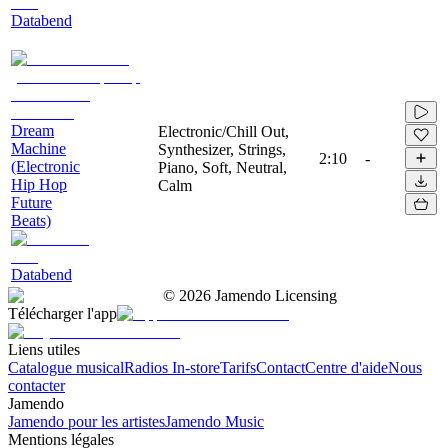
Databend
Dream
Electronic/Chill Out,
Machine
Synthesizer, Strings,
2:10
-
(Electronic
Piano, Soft, Neutral,
Hip Hop
Calm
Future
Beats)
Databend
©
2026
Jamendo Licensing
Télécharger l'app
Liens utiles
Catalogue musical
Radios In-store
Tarifs
Contact
Centre d'aide
Nous
contacter
Jamendo
Jamendo pour les artistes
Jamendo Music
Mentions légales