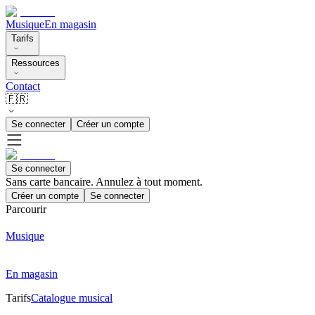
Musique
En magasin
Tarifs
Ressources
Contact
🇫🇷
Se connecter
Créer un compte
Se connecter
Sans carte bancaire. Annulez à tout moment.
Créer un compte
Se connecter
Parcourir
Musique
En magasin
Tarifs
Catalogue musical