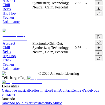
Abstract
Synthesizer, Technology,
2:56
-
Chill
Neutral, Calm, Peaceful
Relax
Hip Hop
Yevhen
Lokhmatov
Abstract
Electronic/Chill Out,
Chill
Synthesizer, Technology,
0:36
-
Relax
Neutral, Calm, Peaceful
Hip Hop
Edit 2
Yevhen
Lokhmatov
©
2026
Jamendo Licensing
Télécharger l'app
Liens utiles
Catalogue musical
Radios In-store
Tarifs
Contact
Centre d'aide
Nous
contacter
Jamendo
Jamendo pour les artistes
Jamendo Music