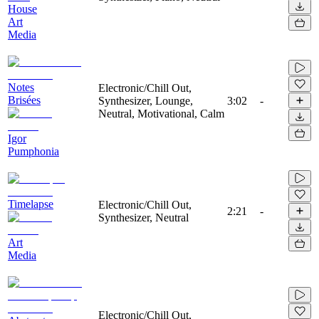
House
Art
Media
Notes
Electronic/Chill Out,
Brisées
Synthesizer, Lounge,
3:02
-
Neutral, Motivational, Calm
Igor
Pumphonia
Timelapse
Electronic/Chill Out,
2:21
-
Synthesizer, Neutral
Art
Media
Electronic/Chill Out,