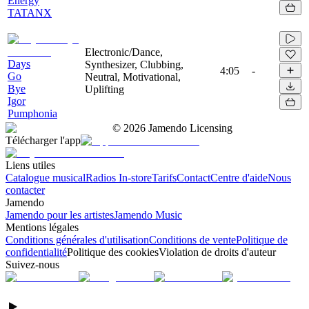
Energy
TATANX
Electronic/Dance,
Days
Synthesizer, Clubbing,
4:05
-
Go
Neutral, Motivational,
Bye
Uplifting
Igor
Pumphonia
©
2026
Jamendo Licensing
Télécharger l'app
Liens utiles
Catalogue musical
Radios In-store
Tarifs
Contact
Centre d'aide
Nous
contacter
Jamendo
Jamendo pour les artistes
Jamendo Music
Mentions légales
Conditions générales d'utilisation
Conditions de vente
Politique de
confidentialité
Politique des cookies
Violation de droits d'auteur
Suivez-nous