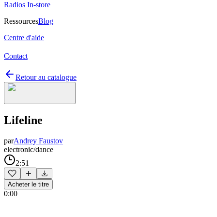
Radios In-store
Ressources
Blog
Centre d'aide
Contact
Retour au catalogue
Lifeline
par
Andrey Faustov
electronic/dance
2:51
Acheter le titre
0:00