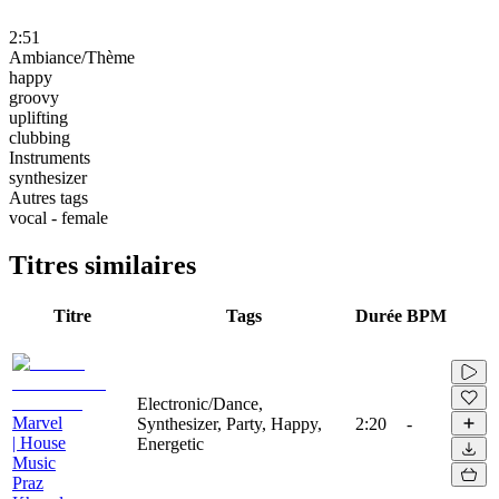
2:51
Ambiance/Thème
happy
groovy
uplifting
clubbing
Instruments
synthesizer
Autres tags
vocal - female
Titres similaires
Titre
Tags
Durée
BPM
Electronic/Dance,
Marvel
Synthesizer, Party, Happy,
2:20
-
| House
Energetic
Music
Praz