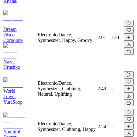
Khanal
Dream
Disco
Electronic/Dance,
2:01
120
Corporate
Synthesizer, Happy, Groovy
Nazar
Hrushko
Electronic/Dance,
Synthesizer, Clubbing,
2:49
-
World
Neutral, Uplifting
Travel
YuraSoop
Electronic/Dance,
2:54
-
Synthesizer, Clubbing, Happy
Youthful