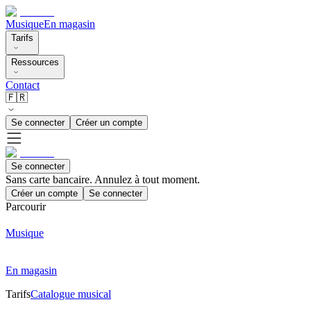
Musique
En magasin
Tarifs
Ressources
Contact
🇫🇷
Se connecter
Créer un compte
Se connecter
Sans carte bancaire. Annulez à tout moment.
Créer un compte
Se connecter
Parcourir
Musique
En magasin
Tarifs
Catalogue musical