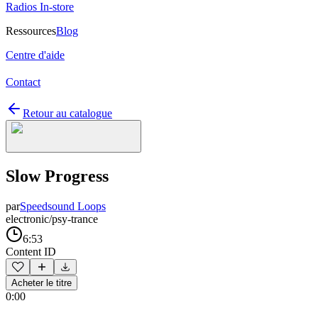
Radios In-store
Ressources
Blog
Centre d'aide
Contact
Retour au catalogue
Slow Progress
par
Speedsound Loops
electronic/psy-trance
6:53
Content ID
Acheter le titre
0:00