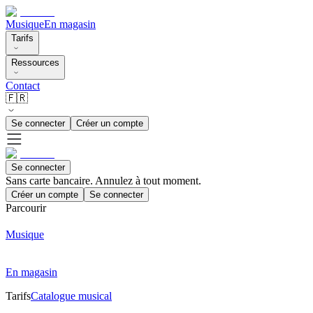
Musique
En magasin
Tarifs
Ressources
Contact
🇫🇷
Se connecter
Créer un compte
Se connecter
Sans carte bancaire. Annulez à tout moment.
Créer un compte
Se connecter
Parcourir
Musique
En magasin
Tarifs
Catalogue musical