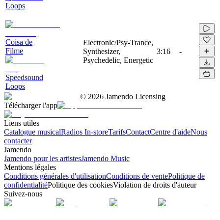
Loops
Coisa de
Electronic/Psy-Trance,
Filme
Synthesizer,
3:16
-
Psychedelic, Energetic
Speedsound
Loops
©
2026
Jamendo Licensing
Télécharger l'app
Liens utiles
Catalogue musical
Radios In-store
Tarifs
Contact
Centre d'aide
Nous
contacter
Jamendo
Jamendo pour les artistes
Jamendo Music
Mentions légales
Conditions générales d'utilisation
Conditions de vente
Politique de
confidentialité
Politique des cookies
Violation de droits d'auteur
Suivez-nous