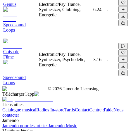
Genius
Electronic/Psy-Trance,
Synthesizer, Clubbing,
6:24
-
Energetic
Speedsound
Loops
Coisa de
Electronic/Psy-Trance,
Filme
Synthesizer, Psychedelic,
3:16
-
Energetic
Speedsound
Loops
©
2026
Jamendo Licensing
Télécharger l'app
Liens utiles
Catalogue musical
Radios In-store
Tarifs
Contact
Centre d'aide
Nous
contacter
Jamendo
Jamendo pour les artistes
Jamendo Music
Mentions légales