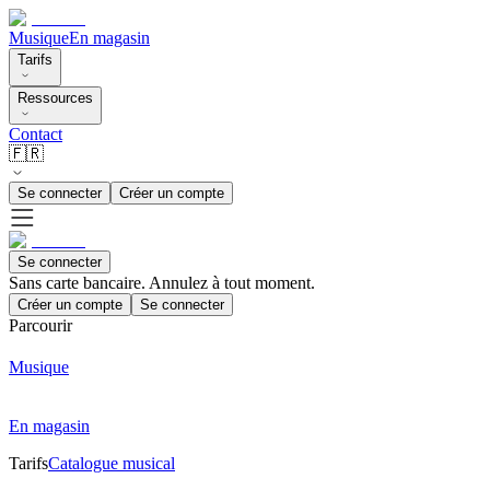
Musique
En magasin
Tarifs
Ressources
Contact
🇫🇷
Se connecter
Créer un compte
Se connecter
Sans carte bancaire. Annulez à tout moment.
Créer un compte
Se connecter
Parcourir
Musique
En magasin
Tarifs
Catalogue musical