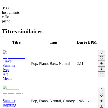
3:33
Instruments
cello
piano
Titres similaires
Titre
Tags
Durée
BPM
Travel
Pop, Piano, Bass, Neutral
2:11
-
Summer
Pop
Art
Media
Summer
Pop, Piano, Neutral, Groovy
1:46
-
Inspiring