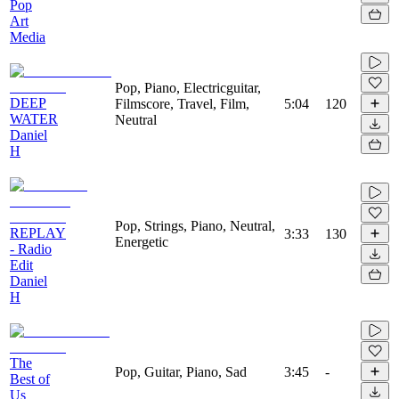
Pop
Art
Media
Pop, Piano, Electricguitar,
DEEP
Filmscore, Travel, Film,
5:04
120
WATER
Neutral
Daniel
H
Pop, Strings, Piano, Neutral,
REPLAY
3:33
130
Energetic
- Radio
Edit
Daniel
H
The
Pop, Guitar, Piano, Sad
3:45
-
Best of
Us