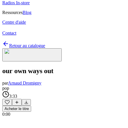
Radios In-store
Ressources
Blog
Centre d'aide
Contact
Retour au catalogue
our own ways out
par
Arnaud Dromigny
pop
3:33
Acheter le titre
0:00