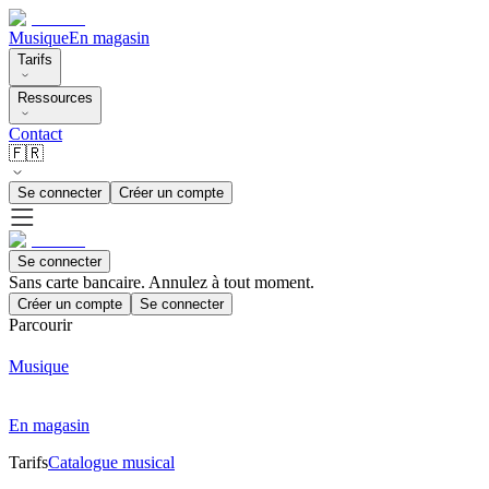
Musique
En magasin
Tarifs
Ressources
Contact
🇫🇷
Se connecter
Créer un compte
Se connecter
Sans carte bancaire. Annulez à tout moment.
Créer un compte
Se connecter
Parcourir
Musique
En magasin
Tarifs
Catalogue musical