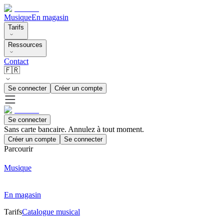
Musique
En magasin
Tarifs
Ressources
Contact
🇫🇷
Se connecter
Créer un compte
Se connecter
Sans carte bancaire. Annulez à tout moment.
Créer un compte
Se connecter
Parcourir
Musique
En magasin
Tarifs
Catalogue musical