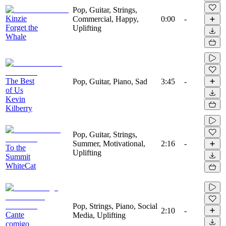
Pop, Guitar, Strings,
Kinzie
Commercial, Happy,
0:00
-
Forget the
Uplifting
Whale
The Best
Pop, Guitar, Piano, Sad
3:45
-
of Us
Kevin
Kilberry
Pop, Guitar, Strings,
Summer, Motivational,
2:16
-
To the
Uplifting
Summit
WhiteCat
Pop, Strings, Piano, Social
2:10
-
Cante
Media, Uplifting
comigo