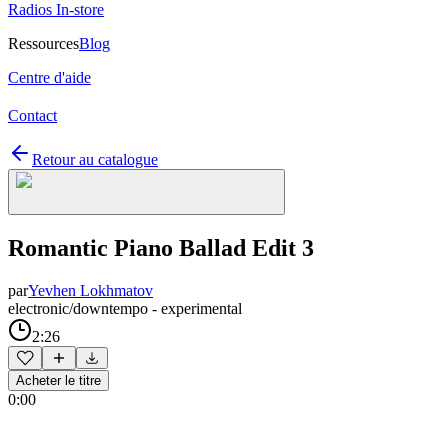
Radios In-store
Ressources
Blog
Centre d'aide
Contact
Retour au catalogue
Romantic Piano Ballad Edit 3
par
Yevhen Lokhmatov
electronic/downtempo - experimental
2:26
Acheter le titre
0:00