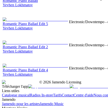
Romantic Piano Ballad
Yevhen Lokhmatov
Electronic/Downtempo - e
Romantic Piano Ballad Edit 5
Yevhen Lokhmatov
Electronic/Downtempo - e
Romantic Piano Ballad Edit 2
Yevhen Lokhmatov
Electronic/Downtempo - e
Romantic Piano Ballad Edit 4
Yevhen Lokhmatov
©
2026
Jamendo Licensing
Télécharger l'app
Liens utiles
Catalogue musical
Radios In-store
Tarifs
Contact
Centre d'aide
Nous con
Jamendo
Jamendo pour les artistes
Jamendo Music