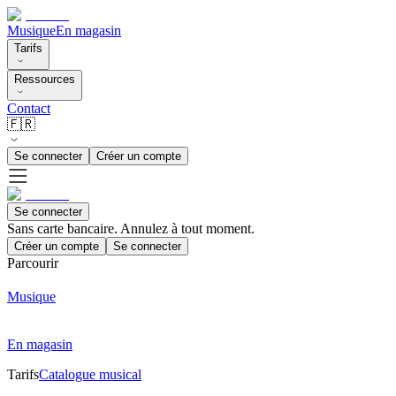
Musique
En magasin
Tarifs
Ressources
Contact
🇫🇷
Se connecter
Créer un compte
Se connecter
Sans carte bancaire. Annulez à tout moment.
Créer un compte
Se connecter
Parcourir
Musique
En magasin
Tarifs
Catalogue musical