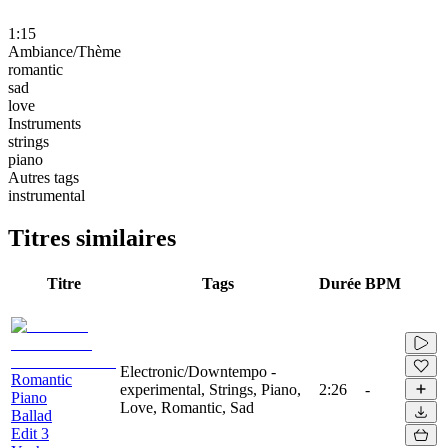
1:15
Ambiance/Thème
romantic
sad
love
Instruments
strings
piano
Autres tags
instrumental
Titres similaires
Titre
Tags
Durée
BPM
Electronic/Downtempo -
Romantic
experimental, Strings, Piano,
2:26
-
Piano
Love, Romantic, Sad
Ballad
Edit 3