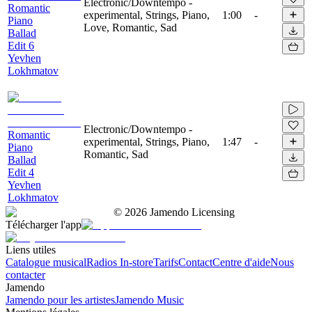
Electronic/Downtempo -
Romantic
experimental, Strings, Piano,
1:00
-
Piano
Love, Romantic, Sad
Ballad
Edit 6
Yevhen
Lokhmatov
Electronic/Downtempo -
Romantic
experimental, Strings, Piano,
1:47
-
Piano
Romantic, Sad
Ballad
Edit 4
Yevhen
Lokhmatov
©
2026
Jamendo Licensing
Télécharger l'app
Liens utiles
Catalogue musical
Radios In-store
Tarifs
Contact
Centre d'aide
Nous
contacter
Jamendo
Jamendo pour les artistes
Jamendo Music