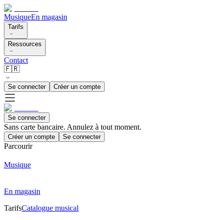
Musique
En magasin
Tarifs
Ressources
Contact
🇫🇷
Se connecter
Créer un compte
Se connecter
Sans carte bancaire. Annulez à tout moment.
Créer un compte
Se connecter
Parcourir
Musique
En magasin
Tarifs
Catalogue musical