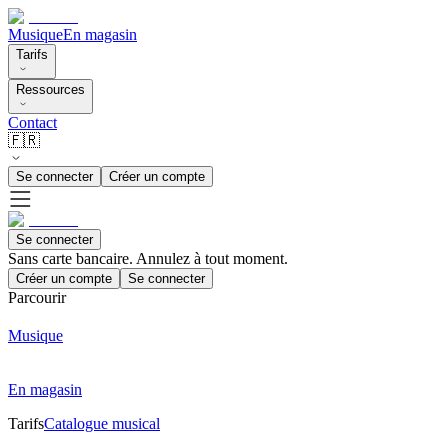
Musique
En magasin
Tarifs
Ressources
Contact
🇫🇷
Se connecter
Créer un compte
Se connecter
Sans carte bancaire. Annulez à tout moment.
Créer un compte
Se connecter
Parcourir
Musique
En magasin
Tarifs
Catalogue musical