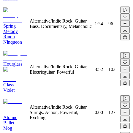
Alternative/Indie Rock, Guitar,
1:54
96
Spring
Bass, Documentary, Melancholic
Melody
Rínon
Nínqueon
Hourglass
Alternative/Indie Rock, Guitar,
3:52
103
Electricguitar, Powerful
Glass
Violet
Alternative/Indie Rock, Guitar,
Strings, Action, Powerful,
0:00
127
Atomic
Exciting
Ballet
Mog