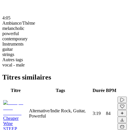
4:05
Ambiance/Thème
melancholic
powerful
contemporary
Instruments
guitar
strings
Autres tags
vocal - male
Titres similaires
Titre
Tags
Durée
BPM
Alternative/Indie Rock, Guitar,
3:19
84
Powerful
Cheaper
Wine
STEEP