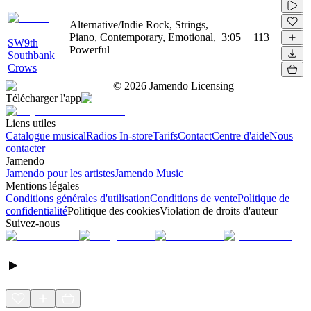
Alternative/Indie Rock, Strings,
Piano, Contemporary, Emotional,
3:05
113
SW9th
Powerful
Southbank
Crows
©
2026
Jamendo Licensing
Télécharger l'app
Liens utiles
Catalogue musical
Radios In-store
Tarifs
Contact
Centre d'aide
Nous
contacter
Jamendo
Jamendo pour les artistes
Jamendo Music
Mentions légales
Conditions générales d'utilisation
Conditions de vente
Politique de
confidentialité
Politique des cookies
Violation de droits d'auteur
Suivez-nous