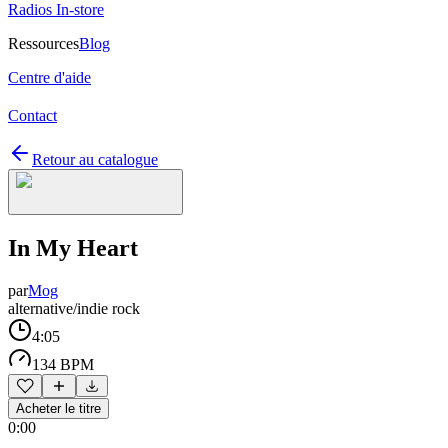
Radios In-store
Ressources
Blog
Centre d'aide
Contact
Retour au catalogue
In My Heart
par
Mog
alternative/indie rock
4:05
134 BPM
Acheter le titre
0:00