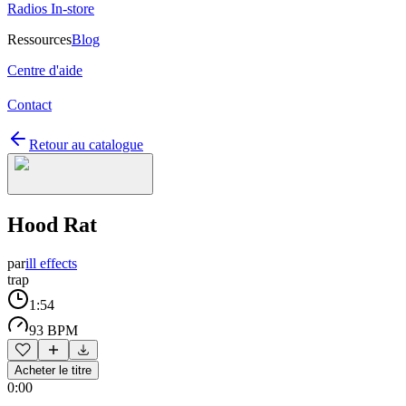
Radios In-store
Ressources
Blog
Centre d'aide
Contact
Retour au catalogue
Hood Rat
par
ill effects
trap
1:54
93 BPM
Acheter le titre
0:00