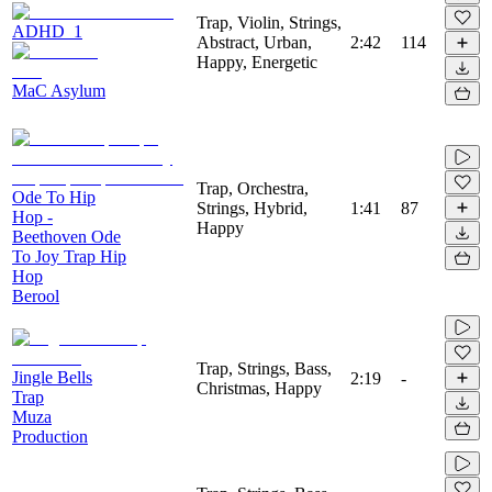
Trap, Violin, Strings,
ADHD_1
Abstract, Urban,
2:42
114
Happy, Energetic
MaC Asylum
Trap, Orchestra,
Ode To Hip
Strings, Hybrid,
1:41
87
Hop -
Happy
Beethoven Ode
To Joy Trap Hip
Hop
Berool
Trap, Strings, Bass,
Jingle Bells
2:19
-
Christmas, Happy
Trap
Muza
Production