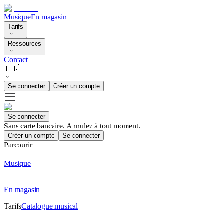
Musique
En magasin
Tarifs
Ressources
Contact
🇫🇷
Se connecter
Créer un compte
Se connecter
Sans carte bancaire. Annulez à tout moment.
Créer un compte
Se connecter
Parcourir
Musique
En magasin
Tarifs
Catalogue musical