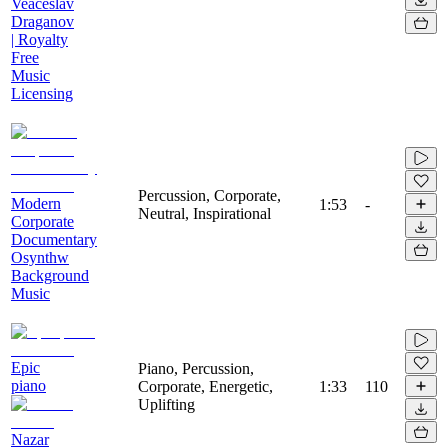
Veaceslav
Draganov
| Royalty
Free
Music
Licensing
Percussion, Corporate,
Modern
1:53
-
Neutral, Inspirational
Corporate
Documentary
Osynthw
Background
Music
Epic
Piano, Percussion,
piano
Corporate, Energetic,
1:33
110
Uplifting
Nazar