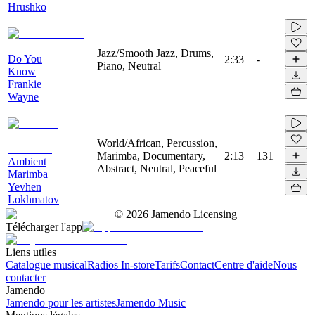
Hrushko
Jazz/Smooth Jazz, Drums,
Do You
2:33
-
Piano, Neutral
Know
Frankie
Wayne
World/African, Percussion,
Marimba, Documentary,
2:13
131
Ambient
Abstract, Neutral, Peaceful
Marimba
Yevhen
Lokhmatov
©
2026
Jamendo Licensing
Télécharger l'app
Liens utiles
Catalogue musical
Radios In-store
Tarifs
Contact
Centre d'aide
Nous
contacter
Jamendo
Jamendo pour les artistes
Jamendo Music