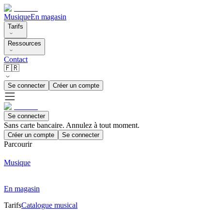
Musique
En magasin
Tarifs
Ressources
Contact
🇫🇷
Se connecter
Créer un compte
Se connecter
Sans carte bancaire. Annulez à tout moment.
Créer un compte
Se connecter
Parcourir
Musique
En magasin
Tarifs
Catalogue musical