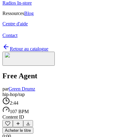
Radios In-store
Ressources
Blog
Centre d'aide
Contact
Retour au catalogue
Free Agent
par
Green Drumz
hip-hop/rap
2:44
107 BPM
Content ID
Acheter le titre
0:00