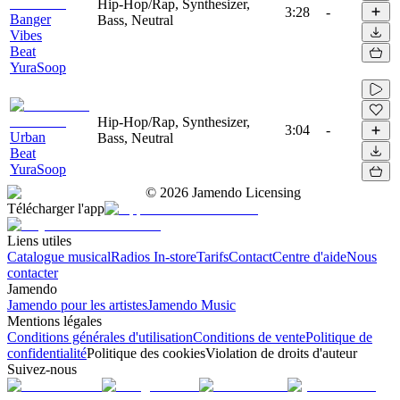
Hip-Hop/Rap, Synthesizer,
3:28
-
Banger
Bass, Neutral
Vibes
Beat
YuraSoop
Hip-Hop/Rap, Synthesizer,
3:04
-
Urban
Bass, Neutral
Beat
YuraSoop
©
2026
Jamendo Licensing
Télécharger l'app
Liens utiles
Catalogue musical
Radios In-store
Tarifs
Contact
Centre d'aide
Nous
contacter
Jamendo
Jamendo pour les artistes
Jamendo Music
Mentions légales
Conditions générales d'utilisation
Conditions de vente
Politique de
confidentialité
Politique des cookies
Violation de droits d'auteur
Suivez-nous