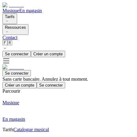
Musique
En magasin
Tarifs
Ressources
Contact
🇫🇷
Se connecter
Créer un compte
Se connecter
Sans carte bancaire. Annulez à tout moment.
Créer un compte
Se connecter
Parcourir
Musique
En magasin
Tarifs
Catalogue musical