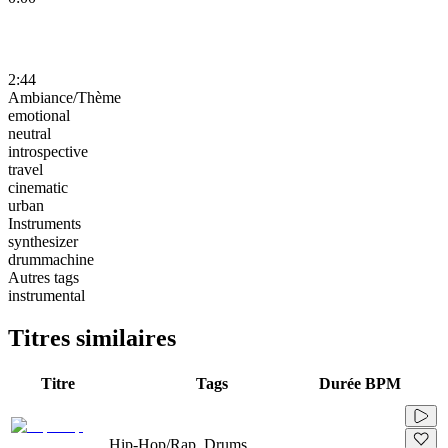
2:44
Ambiance/Thème
emotional
neutral
introspective
travel
cinematic
urban
Instruments
synthesizer
drummachine
Autres tags
instrumental
Titres similaires
Titre
Tags
Durée
BPM
Hip-Hop/Rap, Drums,