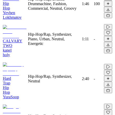
Hip
Drummachine, Fashion,
1:46
100
Hop
Commercial, Neutral, Groovy
Yevhen
Lokhmatov
Hip-Hop/Rap, Synthesizer,
Piano, Urban, Neutral,
1:11
-
CALVARY
Energetic
TWO
kanel
holy
Hip-Hop/Rap, Synthesizer,
Hard
2:40
-
Neutral
Trap
Hip
Hop
YuraSoop