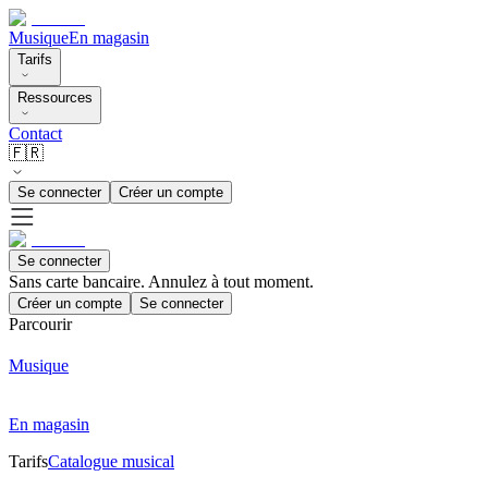
Musique
En magasin
Tarifs
Ressources
Contact
🇫🇷
Se connecter
Créer un compte
Se connecter
Sans carte bancaire. Annulez à tout moment.
Créer un compte
Se connecter
Parcourir
Musique
En magasin
Tarifs
Catalogue musical