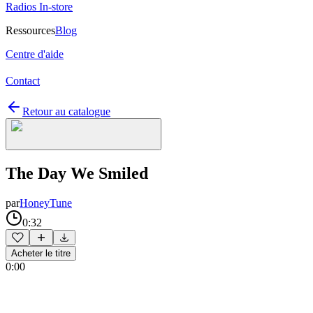
Radios In-store
Ressources
Blog
Centre d'aide
Contact
Retour au catalogue
The Day We Smiled
par
HoneyTune
0:32
Acheter le titre
0:00