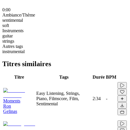
0:00
Ambiance/Thème
sentimental
soft
Instruments
guitar
strings
Autres tags
instrumental
Titres similaires
Titre
Tags
Durée
BPM
Easy Listening, Strings,
Piano, Filmscore, Film,
2:34
-
Moments
Sentimental
Ron
Gelinas