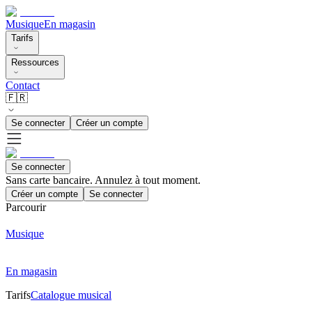
Musique
En magasin
Tarifs
Ressources
Contact
🇫🇷
Se connecter
Créer un compte
Se connecter
Sans carte bancaire. Annulez à tout moment.
Créer un compte
Se connecter
Parcourir
Musique
En magasin
Tarifs
Catalogue musical