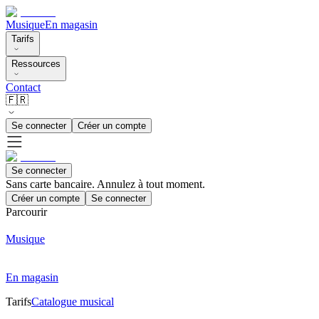
Musique
En magasin
Tarifs
Ressources
Contact
🇫🇷
Se connecter
Créer un compte
Se connecter
Sans carte bancaire. Annulez à tout moment.
Créer un compte
Se connecter
Parcourir
Musique
En magasin
Tarifs
Catalogue musical