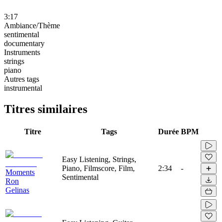
3:17
Ambiance/Thème
sentimental
documentary
Instruments
strings
piano
Autres tags
instrumental
Titres similaires
Titre
Tags
Durée
BPM
Easy Listening, Strings,
Piano, Filmscore, Film,
2:34
-
Moments
Sentimental
Ron
Gelinas