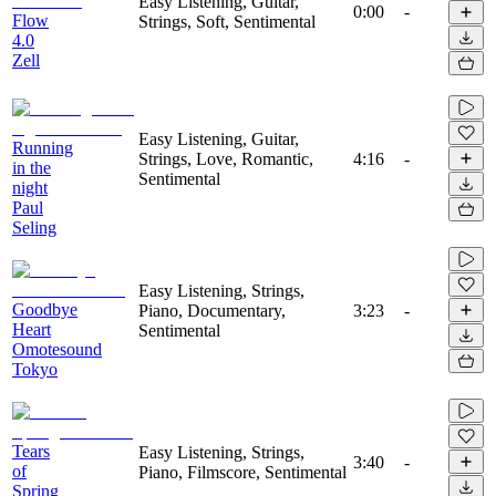
Easy Listening, Guitar,
0:00
-
Flow
Strings, Soft, Sentimental
4.0
Zell
Easy Listening, Guitar,
Running
Strings, Love, Romantic,
4:16
-
in the
Sentimental
night
Paul
Seling
Easy Listening, Strings,
Goodbye
Piano, Documentary,
3:23
-
Heart
Sentimental
Omotesound
Tokyo
Tears
Easy Listening, Strings,
3:40
-
of
Piano, Filmscore, Sentimental
Spring