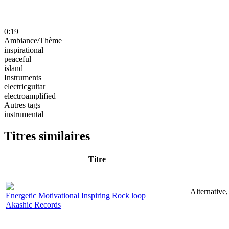
0:19
Ambiance/Thème
inspirational
peaceful
island
Instruments
electricguitar
electroamplified
Autres tags
instrumental
Titres similaires
Titre
Alternative,
Energetic Motivational Inspiring Rock loop
Akashic Records