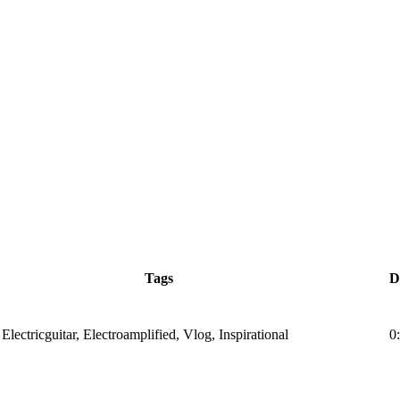
Tags
D
 Electricguitar, Electroamplified, Vlog, Inspirational
0