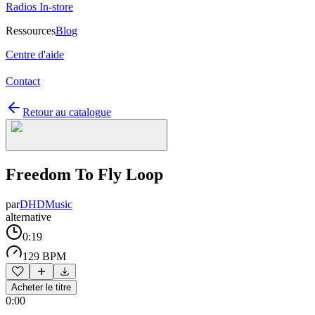
Radios In-store
Ressources
Blog
Centre d'aide
Contact
Retour au catalogue
Freedom To Fly Loop
par
DHDMusic
alternative
0:19
129 BPM
Acheter le titre
0:00