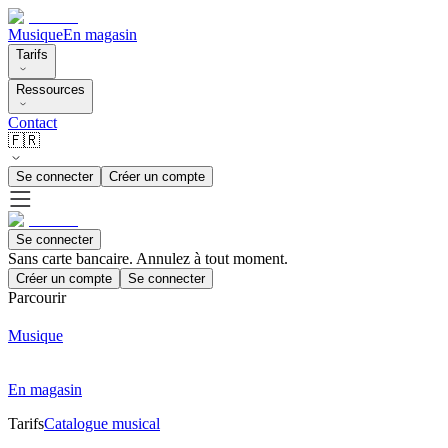
Musique
En magasin
Tarifs
Ressources
Contact
🇫🇷
Se connecter
Créer un compte
Se connecter
Sans carte bancaire. Annulez à tout moment.
Créer un compte
Se connecter
Parcourir
Musique
En magasin
Tarifs
Catalogue musical