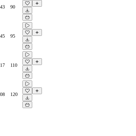
:43
90
:45
95
:17
110
:08
120