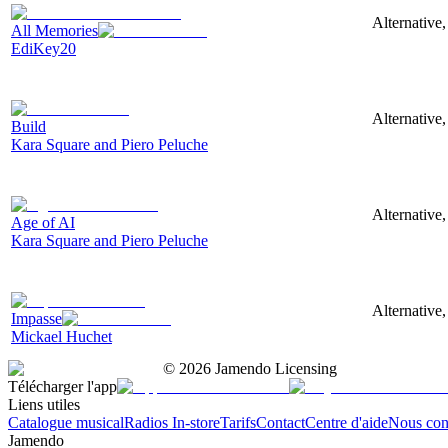
Alternative
All Memories
EdiKey20
Alternative,
Build
Kara Square and Piero Peluche
Alternative
Age of AI
Kara Square and Piero Peluche
Alternative,
Impasse
Mickael Huchet
©
2026
Jamendo Licensing
Télécharger l'app
Liens utiles
Catalogue musical
Radios In-store
Tarifs
Contact
Centre d'aide
Nous con
Jamendo