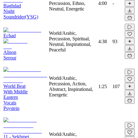
Percussion, Ethno,
4:00
-
Baghdad
Neutral, Energetic
Night
Soundrider(YSG)
World/Arabic,
Echad
Percussion, Spiritual,
4:38
93
Neutral, Inspirational,
Peaceful
Alison
Serour
World/Arabic,
Percussion, Action,
World Beat
1:25
107
Abstract, Inspirational,
With Middle
Energetic
Eastern
Vocals
Psystein
World/Arabic,
11 - Sekhmet