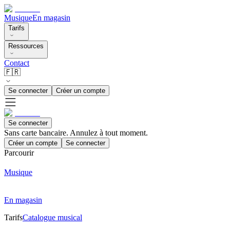
Musique
En magasin
Tarifs
Ressources
Contact
🇫🇷
Se connecter
Créer un compte
Se connecter
Sans carte bancaire. Annulez à tout moment.
Créer un compte
Se connecter
Parcourir
Musique
En magasin
Tarifs
Catalogue musical