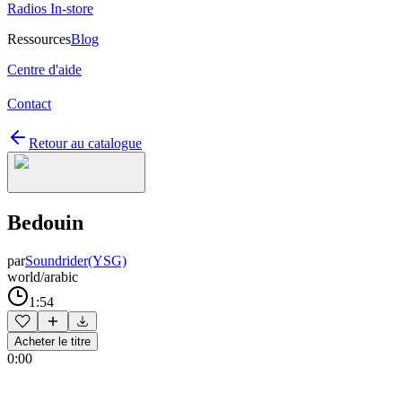
Radios In-store
Ressources
Blog
Centre d'aide
Contact
Retour au catalogue
Bedouin
par
Soundrider(YSG)
world/arabic
1:54
Acheter le titre
0:00