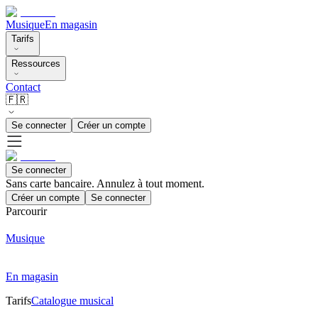
Musique
En magasin
Tarifs
Ressources
Contact
🇫🇷
Se connecter
Créer un compte
Se connecter
Sans carte bancaire. Annulez à tout moment.
Créer un compte
Se connecter
Parcourir
Musique
En magasin
Tarifs
Catalogue musical