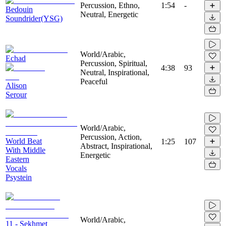
Percussion, Ethno,
1:54
-
Bedouin
Neutral, Energetic
Soundrider(YSG)
World/Arabic,
Echad
Percussion, Spiritual,
4:38
93
Neutral, Inspirational,
Peaceful
Alison
Serour
World/Arabic,
Percussion, Action,
World Beat
1:25
107
Abstract, Inspirational,
With Middle
Energetic
Eastern
Vocals
Psystein
World/Arabic,
11 - Sekhmet