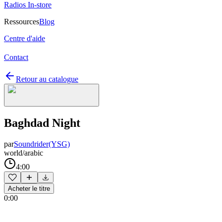
Radios In-store
Ressources
Blog
Centre d'aide
Contact
Retour au catalogue
Baghdad Night
par
Soundrider(YSG)
world/arabic
4:00
Acheter le titre
0:00