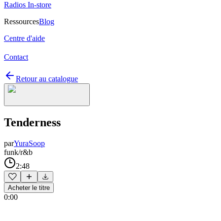
Radios In-store
Ressources
Blog
Centre d'aide
Contact
Retour au catalogue
Tenderness
par
YuraSoop
funk/r&b
2:48
Acheter le titre
0:00