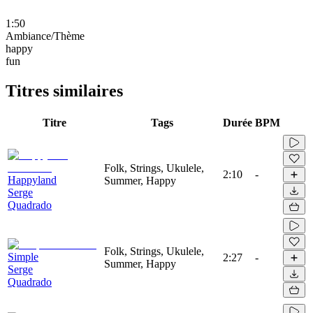
1:50
Ambiance/Thème
happy
fun
Titres similaires
Titre
Tags
Durée
BPM
Folk, Strings, Ukulele,
2:10
-
Happyland
Summer, Happy
Serge
Quadrado
Folk, Strings, Ukulele,
Simple
2:27
-
Summer, Happy
Serge
Quadrado