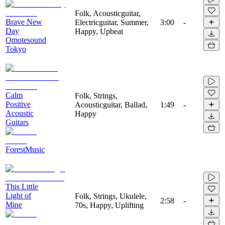
Folk, Acousticguitar,
Brave New
Electricguitar, Summer,
3:00
-
Day
Happy, Upbeat
Omotesound
Tokyo
Calm
Folk, Strings,
Positive
Acousticguitar, Ballad,
1:49
-
Acoustic
Happy
Guitars
ForestMusic
This Little
Light of
Folk, Strings, Ukulele,
2:58
-
Mine
70s, Happy, Uplifting