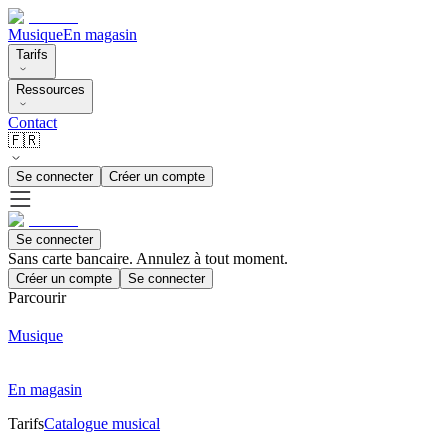
Musique
En magasin
Tarifs
Ressources
Contact
🇫🇷
Se connecter
Créer un compte
Se connecter
Sans carte bancaire. Annulez à tout moment.
Créer un compte
Se connecter
Parcourir
Musique
En magasin
Tarifs
Catalogue musical