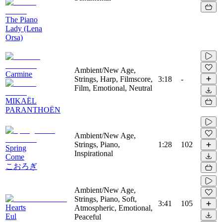
The Piano
Lady (Lena
Orsa)
Ambient/New Age,
Carmine
Strings, Harp, Filmscore,
3:18
-
Film, Emotional, Neutral
MIKAËL
PARANTHOËN
Ambient/New Age,
Strings, Piano,
1:28
102
Spring
Inspirational
Come
こおろぎ
Ambient/New Age,
Strings, Piano, Soft,
3:41
105
Hearts
Atmospheric, Emotional,
Eul
Peaceful