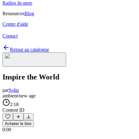
Radios In-store
Ressources
Blog
Centre d'aide
Contact
Retour au catalogue
Inspire the World
par
Solip
ambient/new age
2:18
Content ID
Acheter le titre
0:00