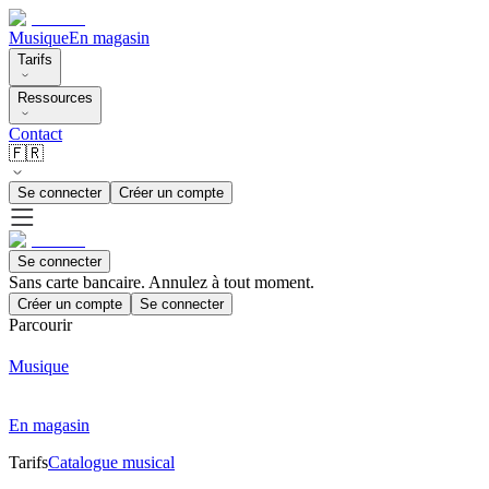
Musique
En magasin
Tarifs
Ressources
Contact
🇫🇷
Se connecter
Créer un compte
Se connecter
Sans carte bancaire. Annulez à tout moment.
Créer un compte
Se connecter
Parcourir
Musique
En magasin
Tarifs
Catalogue musical