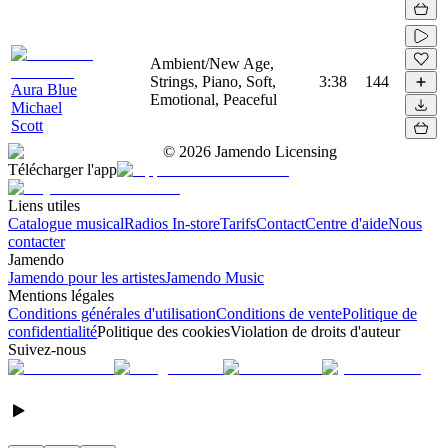
Ambient/New Age,
Strings, Piano, Soft,
3:38
144
Aura Blue
Emotional, Peaceful
Michael
Scott
©
2026
Jamendo Licensing
Télécharger l'app
Liens utiles
Catalogue musical
Radios In-store
Tarifs
Contact
Centre d'aide
Nous
contacter
Jamendo
Jamendo pour les artistes
Jamendo Music
Mentions légales
Conditions générales d'utilisation
Conditions de vente
Politique de
confidentialité
Politique des cookies
Violation de droits d'auteur
Suivez-nous