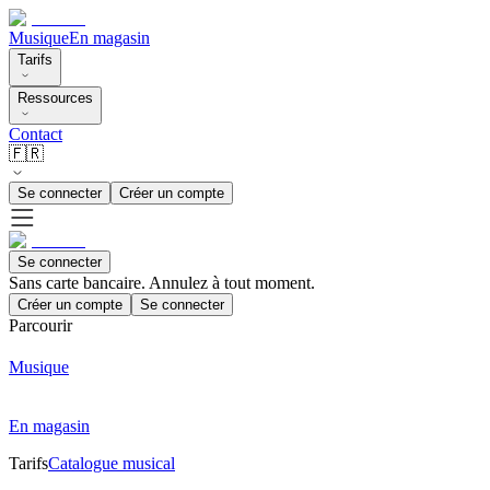
Musique
En magasin
Tarifs
Ressources
Contact
🇫🇷
Se connecter
Créer un compte
Se connecter
Sans carte bancaire. Annulez à tout moment.
Créer un compte
Se connecter
Parcourir
Musique
En magasin
Tarifs
Catalogue musical