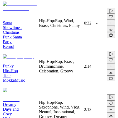
Hip-Hop/Rap, Wind,
Santa
0:32
-
Brass, Christmas, Funny
Showtime -
Christmas
Funk Santa
Party
Berool
Hip-Hop/Rap, Brass,
Funky
Drummachine,
2:14
-
Hip-Hop
Celebration, Groovy
Trap
MokkaMusic
Hip-Hop/Rap,
Dreamy
Saxophone, Wind, Vlog,
Days and
2:13
-
Neutral, Inspirational,
Cozy
Groovy, Dreamy