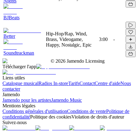
Nights
BJBeats
Hip-Hop/Rap, Wind,
Better
Brass, Videogame,
3:00
-
Happy, Nostalgic, Epic
Soundtrackman
©
2026
Jamendo Licensing
Télécharger l'app
Liens utiles
Catalogue musical
Radios In-store
Tarifs
Contact
Centre d'aide
Nous
contacter
Jamendo
Jamendo pour les artistes
Jamendo Music
Mentions légales
Conditions générales d'utilisation
Conditions de vente
Politique de
confidentialité
Politique des cookies
Violation de droits d'auteur
Suivez-nous