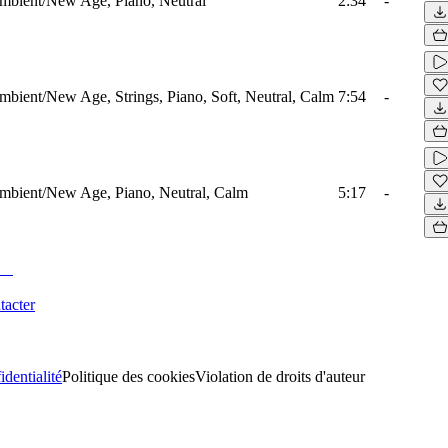
mbient/New Age, Piano, Neutral
2:34
-
mbient/New Age, Strings, Piano, Soft, Neutral, Calm
7:54
-
mbient/New Age, Piano, Neutral, Calm
5:17
-
tacter
identialité
Politique des cookies
Violation de droits d'auteur