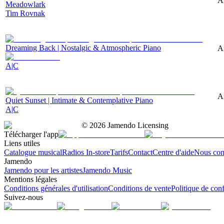
A
Meadowlark
Tim Rovnak
Dreaming Back | Nostalgic & Atmospheric Piano
A
A|C
A
Quiet Sunset | Intimate & Contemplative Piano
A|C
©
2026
Jamendo Licensing
Télécharger l'app
Liens utiles
Catalogue musical
Radios In-store
Tarifs
Contact
Centre d'aide
Nous con
Jamendo
Jamendo pour les artistes
Jamendo Music
Mentions légales
Conditions générales d'utilisation
Conditions de vente
Politique de conf
Suivez-nous