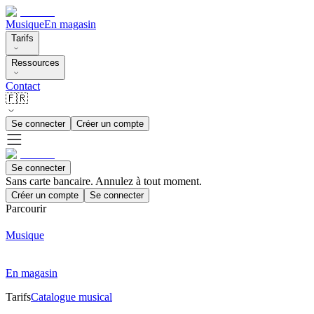
Musique
En magasin
Tarifs
Ressources
Contact
🇫🇷
Se connecter
Créer un compte
Se connecter
Sans carte bancaire. Annulez à tout moment.
Créer un compte
Se connecter
Parcourir
Musique
En magasin
Tarifs
Catalogue musical