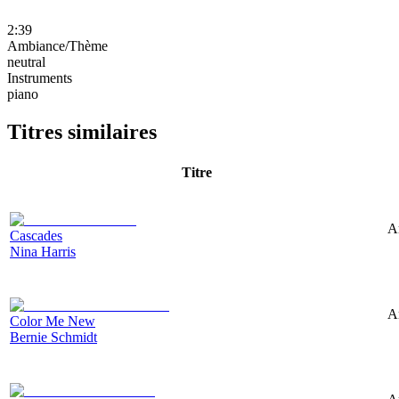
2:39
Ambiance/Thème
neutral
Instruments
piano
Titres similaires
Titre
A
Cascades
Nina Harris
A
Color Me New
Bernie Schmidt