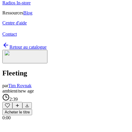
Radios In-store
Ressources
Blog
Centre d'aide
Contact
Retour au catalogue
Fleeting
par
Tim Rovnak
ambient/new age
2:39
Acheter le titre
0:00