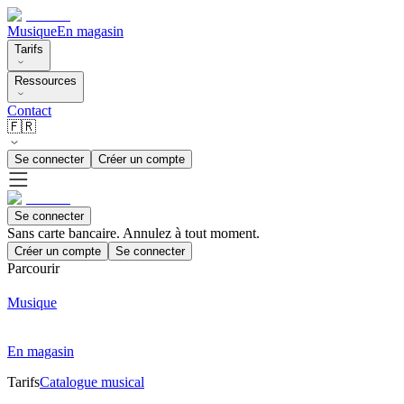
Musique
En magasin
Tarifs
Ressources
Contact
🇫🇷
Se connecter
Créer un compte
Se connecter
Sans carte bancaire. Annulez à tout moment.
Créer un compte
Se connecter
Parcourir
Musique
En magasin
Tarifs
Catalogue musical