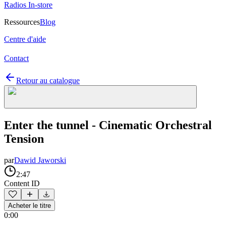
Radios In-store
Ressources
Blog
Centre d'aide
Contact
Retour au catalogue
Enter the tunnel - Cinematic Orchestral
Tension
par
Dawid Jaworski
2:47
Content ID
Acheter le titre
0:00