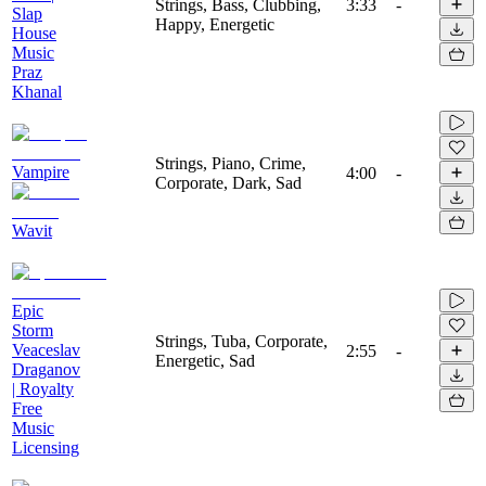
Strings, Bass, Clubbing,
3:33
-
Slap
Happy, Energetic
House
Music
Praz
Khanal
Strings, Piano, Crime,
Vampire
4:00
-
Corporate, Dark, Sad
Wavit
Epic
Storm
Strings, Tuba, Corporate,
Veaceslav
2:55
-
Energetic, Sad
Draganov
| Royalty
Free
Music
Licensing