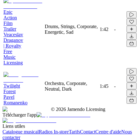
Epic
Action
Film
Drums, Strings, Corporate,
Trailer
1:42
-
Energetic, Sad
Veaceslav
Draganov
| Royalty
Free
Music
Licensing
Orchestra, Corporate,
Twilight
1:45
-
Neutral, Dark
Forest
Pavel
Romanenko
©
2026
Jamendo Licensing
Télécharger l'app
Liens utiles
Catalogue musical
Radios In-store
Tarifs
Contact
Centre d'aide
Nous
contacter