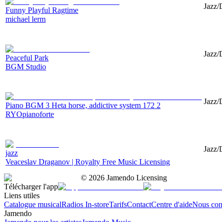
Jazz/
Funny Playful Ragtime
michael lerm
Jazz/
Peaceful Park
BGM Studio
Jazz/
Piano BGM 3 Heta horse, addictive system 172 2
RYOpianoforte
Jazz/
jazz
Veaceslav Draganov | Royalty Free Music Licensing
©
2026
Jamendo Licensing
Télécharger l'app
Liens utiles
Catalogue musical
Radios In-store
Tarifs
Contact
Centre d'aide
Nous con
Jamendo