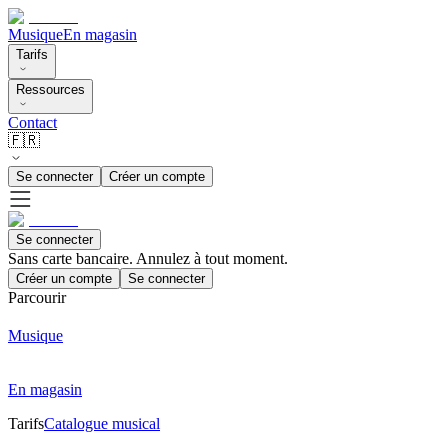
Musique
En magasin
Tarifs
Ressources
Contact
🇫🇷
Se connecter
Créer un compte
Se connecter
Sans carte bancaire. Annulez à tout moment.
Créer un compte
Se connecter
Parcourir
Musique
En magasin
Tarifs
Catalogue musical