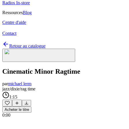
Radios In-store
Ressources
Blog
Centre d'aide
Contact
Retour au catalogue
Cinematic Minor Ragtime
par
michael lerm
jazz/dixie/rag time
1:15
Acheter le titre
0:00