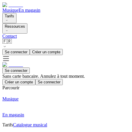
Musique
En magasin
Tarifs
Ressources
Contact
🇫🇷
Se connecter
Créer un compte
Se connecter
Sans carte bancaire. Annulez à tout moment.
Créer un compte
Se connecter
Parcourir
Musique
En magasin
Tarifs
Catalogue musical