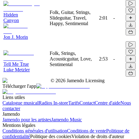
Folk, Guitar, Strings,
Hidden
Slideguitar, Travel,
2:01
-
Canyon
Happy, Sentimental
Jon J. Morin
Folk, Strings,
Acousticguitar, Love,
2:53
-
Tell Me True
Sentimental
Luke Metzler
©
2026
Jamendo Licensing
Télécharger l'app
Liens utiles
Catalogue musical
Radios In-store
Tarifs
Contact
Centre d'aide
Nous
contacter
Jamendo
Jamendo pour les artistes
Jamendo Music
Mentions légales
Conditions générales d'utilisation
Conditions de vente
Politique de
confidentialité
Politique des cookies
Violation de droits d'auteur