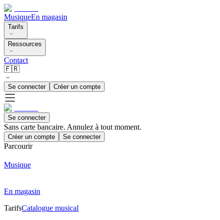
Musique
En magasin
Tarifs
Ressources
Contact
🇫🇷
Se connecter
Créer un compte
Se connecter
Sans carte bancaire. Annulez à tout moment.
Créer un compte
Se connecter
Parcourir
Musique
En magasin
Tarifs
Catalogue musical