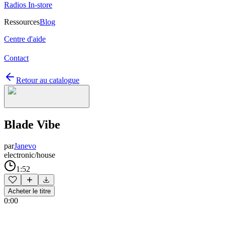
Radios In-store
Ressources
Blog
Centre d'aide
Contact
Retour au catalogue
Blade Vibe
par
Janevo
electronic/house
1:52
Acheter le titre
0:00