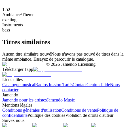
1:52
Ambiance/Thème
exciting
Instruments
bass
Titres similaires
Aucun titre similaire trouvé
Nous n'avons pas trouvé de titres dans la
même ambiance. Essayez de parcourir le catalogue.
©
2026
Jamendo Licensing
Télécharger l'app
Liens utiles
Catalogue musical
Radios In-store
Tarifs
Contact
Centre d'aide
Nous
contacter
Jamendo
Jamendo pour les artistes
Jamendo Music
Mentions légales
Conditions générales d'utilisation
Conditions de vente
Politique de
confidentialité
Politique des cookies
Violation de droits d'auteur
Suivez-nous