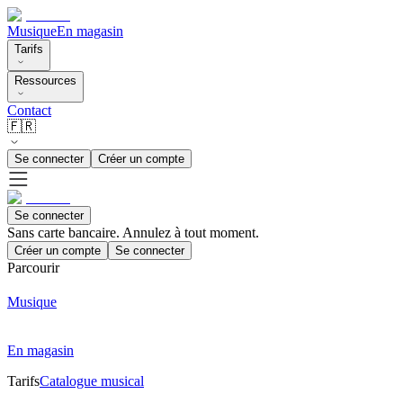
Musique
En magasin
Tarifs
Ressources
Contact
🇫🇷
Se connecter
Créer un compte
Se connecter
Sans carte bancaire. Annulez à tout moment.
Créer un compte
Se connecter
Parcourir
Musique
En magasin
Tarifs
Catalogue musical