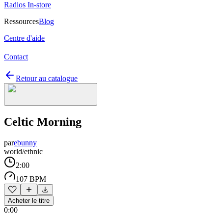
Radios In-store
Ressources
Blog
Centre d'aide
Contact
Retour au catalogue
Celtic Morning
par
ebunny
world/ethnic
2:00
107 BPM
Acheter le titre
0:00