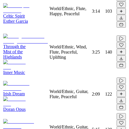
World/Ethnic, Flute,
3:14
103
Happy, Peaceful
Celtic Spirit
Esther Garcia
Through the
World/Ethnic, Wind,
Mist of the
Flute, Peaceful,
3:25
140
Highlands
Uplifting
Inner Music
World/Ethnic, Guitar,
Irish Dream
2:09
122
Flute, Peaceful
Doran Opus
World/Ethnic, Guitar,