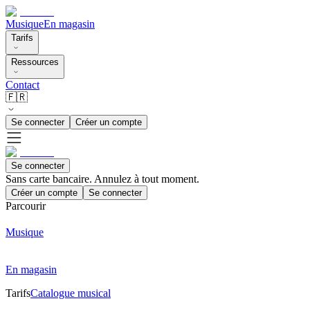
Musique
En magasin
Tarifs
Ressources
Contact
🇫🇷
Se connecter
Créer un compte
Se connecter
Sans carte bancaire. Annulez à tout moment.
Créer un compte
Se connecter
Parcourir
Musique
En magasin
Tarifs
Catalogue musical