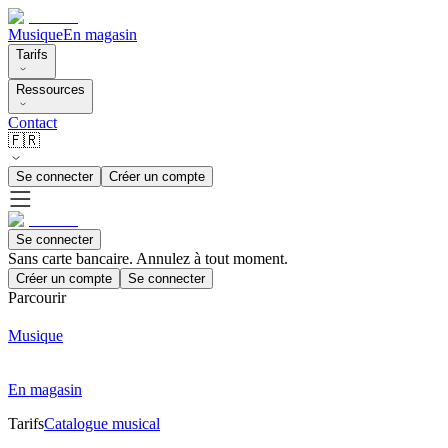
Musique
En magasin
Tarifs
Ressources
Contact
🇫🇷
Se connecter
Créer un compte
Se connecter
Sans carte bancaire. Annulez à tout moment.
Créer un compte
Se connecter
Parcourir
Musique
En magasin
Tarifs
Catalogue musical