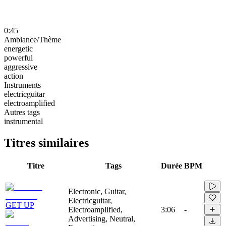
0:45
Ambiance/Thème
energetic
powerful
aggressive
action
Instruments
electricguitar
electroamplified
Autres tags
instrumental
Titres similaires
Titre
Tags
Durée
BPM
Electronic, Guitar,
Electricguitar,
GET UP
Electroamplified,
3:06
-
Advertising, Neutral,