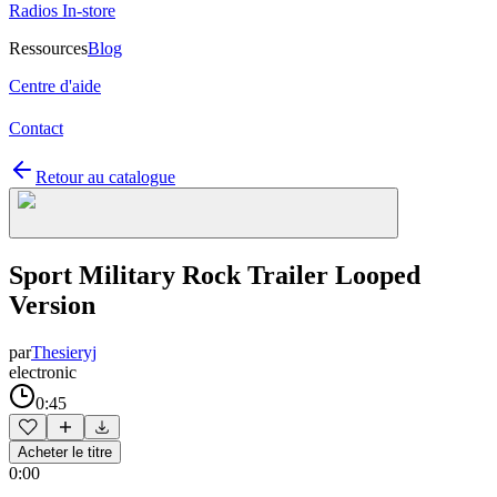
Radios In-store
Ressources
Blog
Centre d'aide
Contact
Retour au catalogue
Sport Military Rock Trailer Looped
Version
par
Thesieryj
electronic
0:45
Acheter le titre
0:00