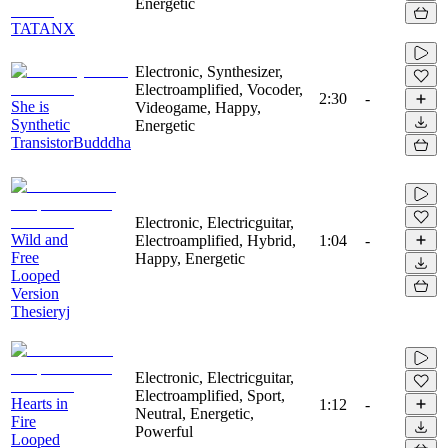
Energetic
TATANX
Electronic, Synthesizer,
Electroamplified, Vocoder,
2:30
-
She is
Videogame, Happy,
Synthetic
Energetic
TransistorBudddha
Electronic, Electricguitar,
Wild and
Electroamplified, Hybrid,
1:04
-
Free
Happy, Energetic
Looped
Version
Thesieryj
Electronic, Electricguitar,
Electroamplified, Sport,
Hearts in
1:12
-
Neutral, Energetic,
Fire
Powerful
Looped