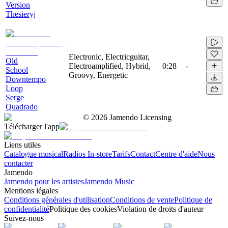
Version
Thesieryj
Electronic, Electricguitar,
Old
Electroamplified, Hybrid,
0:28
-
School
Groovy, Energetic
Downtempo
Loop
Serge
Quadrado
©
2026
Jamendo Licensing
Télécharger l'app
Liens utiles
Catalogue musical
Radios In-store
Tarifs
Contact
Centre d'aide
Nous
contacter
Jamendo
Jamendo pour les artistes
Jamendo Music
Mentions légales
Conditions générales d'utilisation
Conditions de vente
Politique de
confidentialité
Politique des cookies
Violation de droits d'auteur
Suivez-nous