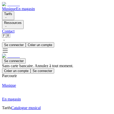
Musique
En magasin
Tarifs
Ressources
Contact
🇫🇷
Se connecter
Créer un compte
Se connecter
Sans carte bancaire. Annulez à tout moment.
Créer un compte
Se connecter
Parcourir
Musique
En magasin
Tarifs
Catalogue musical