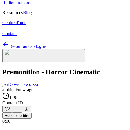
Radios In-store
Ressources
Blog
Centre d'aide
Contact
Retour au catalogue
Premonition - Horror Cinematic
par
Dawid Jaworski
ambient/new age
1:38
Content ID
Acheter le titre
0:00