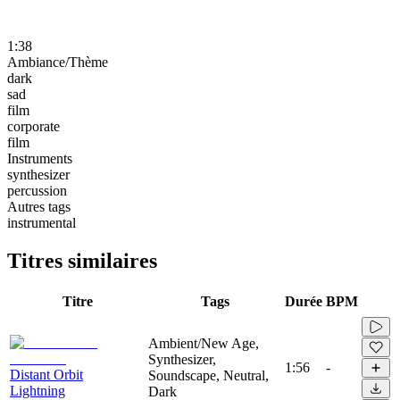
1:38
Ambiance/Thème
dark
sad
film
corporate
film
Instruments
synthesizer
percussion
Autres tags
instrumental
Titres similaires
Titre
Tags
Durée
BPM
Ambient/New Age,
Synthesizer,
1:56
-
Distant Orbit
Soundscape, Neutral,
Lightning
Dark