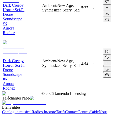
Dark Creepy
Ambient/New Age,
5:37
-
Horror Sci-Fi
Synthesizer, Scary, Sad
Drone
Soundscape
#3
Aurora
Rochez
Dark Creepy
Ambient/New Age,
2:42
-
Horror Sci-Fi
Synthesizer, Scary, Sad
Drone
Soundscape
#6
Aurora
Rochez
©
2026
Jamendo Licensing
Télécharger l'app
Liens utiles
Catalogue musical
Radios In-store
Tarifs
Contact
Centre d'aide
Nous