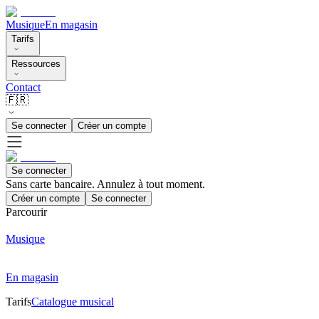
Musique
En magasin
Tarifs
Ressources
Contact
🇫🇷
Se connecter
Créer un compte
Se connecter
Sans carte bancaire. Annulez à tout moment.
Créer un compte
Se connecter
Parcourir
Musique
En magasin
Tarifs
Catalogue musical