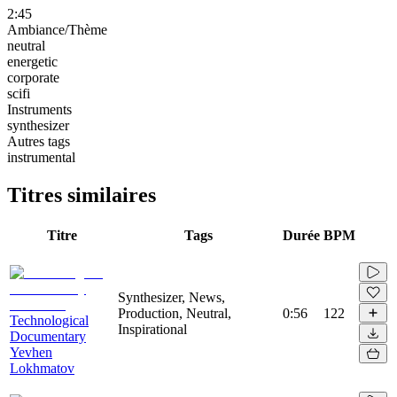
2:45
Ambiance/Thème
neutral
energetic
corporate
scifi
Instruments
synthesizer
Autres tags
instrumental
Titres similaires
Titre
Tags
Durée
BPM
Synthesizer, News,
Production, Neutral,
0:56
122
Technological
Inspirational
Documentary
Yevhen
Lokhmatov