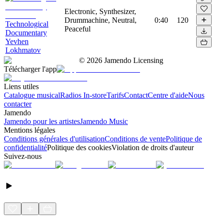
Electronic, Synthesizer,
Drummachine, Neutral,
0:40
120
Technological
Peaceful
Documentary
Yevhen
Lokhmatov
©
2026
Jamendo Licensing
Télécharger l'app
Liens utiles
Catalogue musical
Radios In-store
Tarifs
Contact
Centre d'aide
Nous
contacter
Jamendo
Jamendo pour les artistes
Jamendo Music
Mentions légales
Conditions générales d'utilisation
Conditions de vente
Politique de
confidentialité
Politique des cookies
Violation de droits d'auteur
Suivez-nous