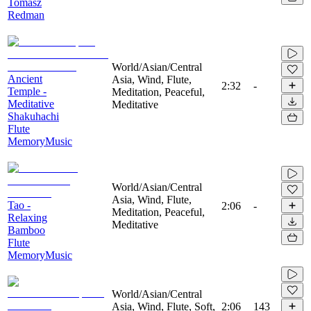
Tomasz
Redman
World/Asian/Central
Ancient
Asia, Wind, Flute,
2:32
-
Temple -
Meditation, Peaceful,
Meditative
Meditative
Shakuhachi
Flute
MemoryMusic
World/Asian/Central
Asia, Wind, Flute,
Tao -
2:06
-
Meditation, Peaceful,
Relaxing
Meditative
Bamboo
Flute
MemoryMusic
World/Asian/Central
Asia, Wind, Flute, Soft,
2:06
143