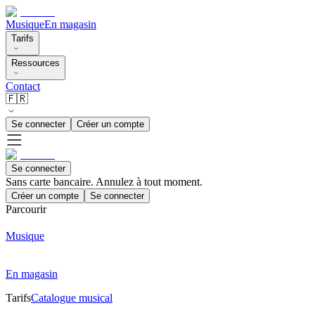
Musique
En magasin
Tarifs
Ressources
Contact
🇫🇷
Se connecter
Créer un compte
Se connecter
Sans carte bancaire. Annulez à tout moment.
Créer un compte
Se connecter
Parcourir
Musique
En magasin
Tarifs
Catalogue musical