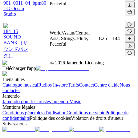
901_0011_04_bpm80
Peaceful
TG Ocean
Studio
184_15
World/Asian/Central
SOUND
Asia, Strings, Flute,
1:25
144
BANK（サ
Peaceful
ウンドバン
ク）
©
2026
Jamendo Licensing
Télécharger l'app
Liens utiles
Catalogue musical
Radios In-store
Tarifs
Contact
Centre d'aide
Nous
contacter
Jamendo
Jamendo pour les artistes
Jamendo Music
Mentions légales
Conditions générales d'utilisation
Conditions de vente
Politique de
confidentialité
Politique des cookies
Violation de droits d'auteur
Suivez-nous