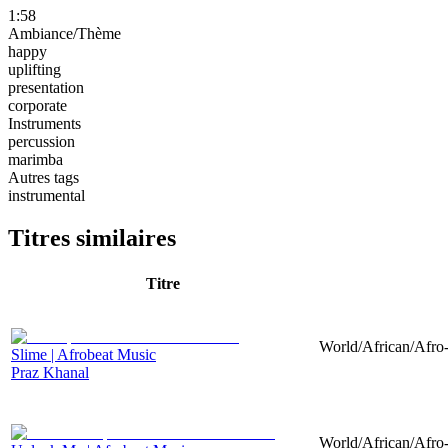
1:58
Ambiance/Thème
happy
uplifting
presentation
corporate
Instruments
percussion
marimba
Autres tags
instrumental
Titres similaires
Titre
World/African/Afro-
Slime | Afrobeat Music
Praz Khanal
World/African/Afro-