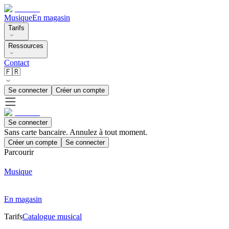
Musique
En magasin
Tarifs
Ressources
Contact
🇫🇷
Se connecter
Créer un compte
Se connecter
Sans carte bancaire. Annulez à tout moment.
Créer un compte
Se connecter
Parcourir
Musique
En magasin
Tarifs
Catalogue musical