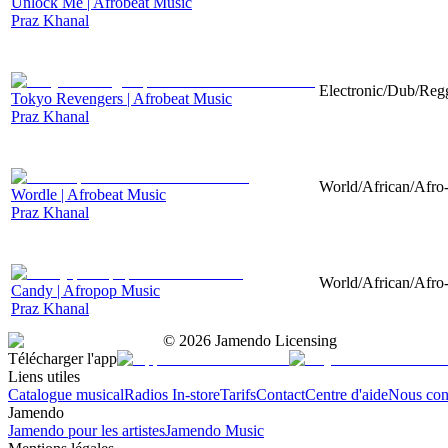
Unlock Me | Afrobeat Music
Praz Khanal
Electronic/Dub/Regg
Tokyo Revengers | Afrobeat Music
Praz Khanal
World/African/Afro-
Wordle | Afrobeat Music
Praz Khanal
World/African/Afro-
Candy | Afropop Music
Praz Khanal
©
2026
Jamendo Licensing
Télécharger l'app
Liens utiles
Catalogue musical
Radios In-store
Tarifs
Contact
Centre d'aide
Nous con
Jamendo
Jamendo pour les artistes
Jamendo Music