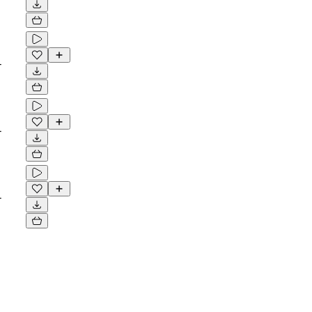
-
-
-