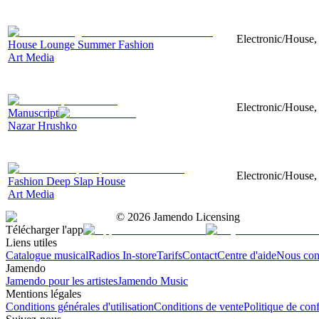
Electronic/House,
House Lounge Summer Fashion
Art Media
Electronic/House,
Manuscript
Nazar Hrushko
Electronic/House, 
Fashion Deep Slap House
Art Media
©
2026
Jamendo Licensing
Télécharger l'app
Liens utiles
Catalogue musical
Radios In-store
Tarifs
Contact
Centre d'aide
Nous con
Jamendo
Jamendo pour les artistes
Jamendo Music
Mentions légales
Conditions générales d'utilisation
Conditions de vente
Politique de conf