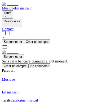
Musique
En magasin
Tarifs
Ressources
Contact
🇫🇷
Se connecter
Créer un compte
Se connecter
Sans carte bancaire. Annulez à tout moment.
Créer un compte
Se connecter
Parcourir
Musique
En magasin
Tarifs
Catalogue musical