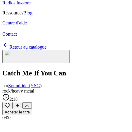
Radios In-store
Ressources
Blog
Centre d'aide
Contact
Retour au catalogue
Catch Me If You Can
par
Soundrider(YSG)
rock/heavy metal
2:18
Acheter le titre
0:00