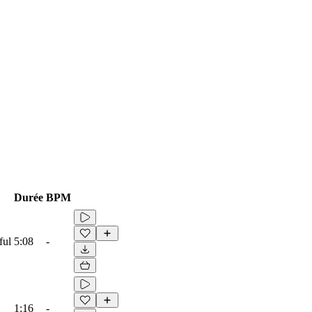
Durée
BPM
ful
5:08
-
1:16
-