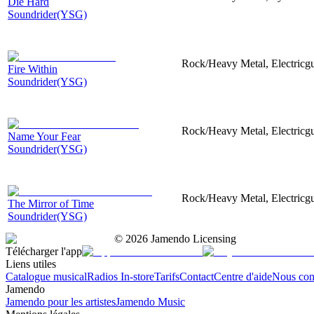
Die Hard
Soundrider(YSG)
Rock/Heavy Metal, Electricgu
Fire Within
Soundrider(YSG)
Rock/Heavy Metal, Electricgui
Name Your Fear
Soundrider(YSG)
Rock/Heavy Metal, Electricgui
The Mirror of Time
Soundrider(YSG)
©
2026
Jamendo Licensing
Télécharger l'app
Liens utiles
Catalogue musical
Radios In-store
Tarifs
Contact
Centre d'aide
Nous con
Jamendo
Jamendo pour les artistes
Jamendo Music