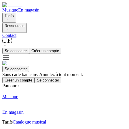
Musique
En magasin
Tarifs
Ressources
Contact
🇫🇷
Se connecter
Créer un compte
Se connecter
Sans carte bancaire. Annulez à tout moment.
Créer un compte
Se connecter
Parcourir
Musique
En magasin
Tarifs
Catalogue musical