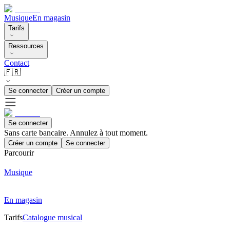
Musique
En magasin
Tarifs
Ressources
Contact
🇫🇷
Se connecter
Créer un compte
Se connecter
Sans carte bancaire. Annulez à tout moment.
Créer un compte
Se connecter
Parcourir
Musique
En magasin
Tarifs
Catalogue musical