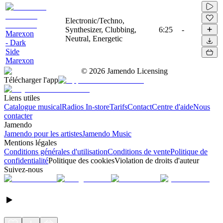
Electronic/Techno,
Synthesizer, Clubbing,
6:25
-
Marexon
Neutral, Energetic
- Dark
Side
Marexon
©
2026
Jamendo Licensing
Télécharger l'app
Liens utiles
Catalogue musical
Radios In-store
Tarifs
Contact
Centre d'aide
Nous
contacter
Jamendo
Jamendo pour les artistes
Jamendo Music
Mentions légales
Conditions générales d'utilisation
Conditions de vente
Politique de
confidentialité
Politique des cookies
Violation de droits d'auteur
Suivez-nous