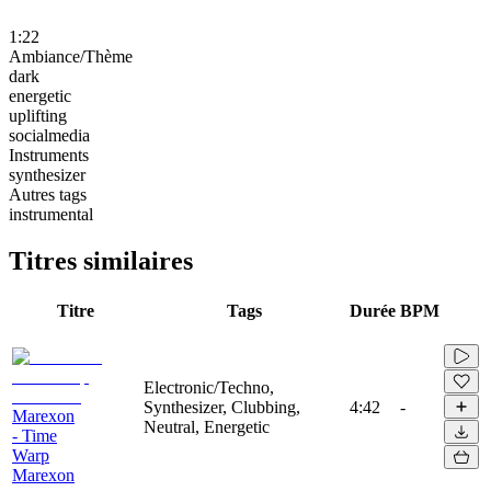
1:22
Ambiance/Thème
dark
energetic
uplifting
socialmedia
Instruments
synthesizer
Autres tags
instrumental
Titres similaires
Titre
Tags
Durée
BPM
Electronic/Techno,
Synthesizer, Clubbing,
4:42
-
Marexon
Neutral, Energetic
- Time
Warp
Marexon