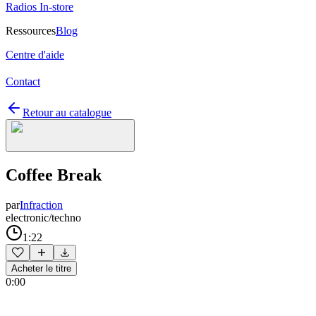
Radios In-store
Ressources
Blog
Centre d'aide
Contact
Retour au catalogue
Coffee Break
par
Infraction
electronic/techno
1:22
Acheter le titre
0:00