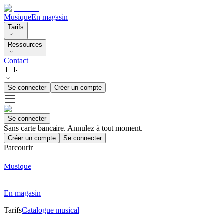
Musique
En magasin
Tarifs
Ressources
Contact
🇫🇷
Se connecter
Créer un compte
Se connecter
Sans carte bancaire. Annulez à tout moment.
Créer un compte
Se connecter
Parcourir
Musique
En magasin
Tarifs
Catalogue musical