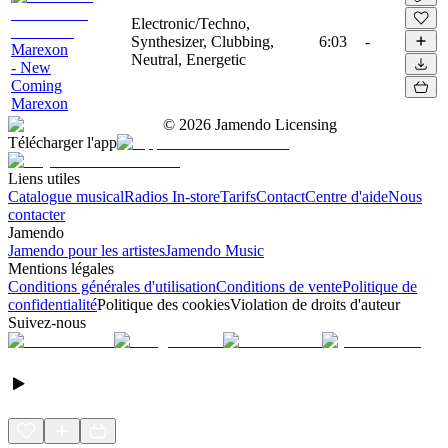
Electronic/Techno,
Synthesizer, Clubbing,
6:03
-
Marexon
Neutral, Energetic
- New
Coming
Marexon
©
2026
Jamendo Licensing
Télécharger l'app
Liens utiles
Catalogue musical
Radios In-store
Tarifs
Contact
Centre d'aide
Nous
contacter
Jamendo
Jamendo pour les artistes
Jamendo Music
Mentions légales
Conditions générales d'utilisation
Conditions de vente
Politique de
confidentialité
Politique des cookies
Violation de droits d'auteur
Suivez-nous