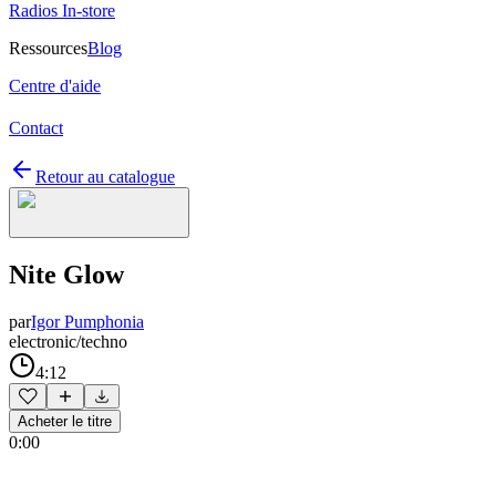
Radios In-store
Ressources
Blog
Centre d'aide
Contact
Retour au catalogue
Nite Glow
par
Igor Pumphonia
electronic/techno
4:12
Acheter le titre
0:00