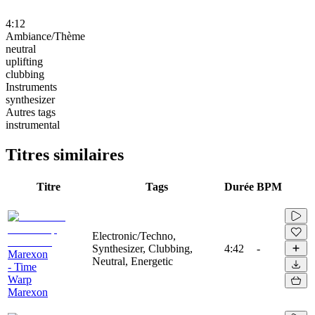
4:12
Ambiance/Thème
neutral
uplifting
clubbing
Instruments
synthesizer
Autres tags
instrumental
Titres similaires
Titre
Tags
Durée
BPM
Electronic/Techno,
Synthesizer, Clubbing,
4:42
-
Marexon
Neutral, Energetic
- Time
Warp
Marexon