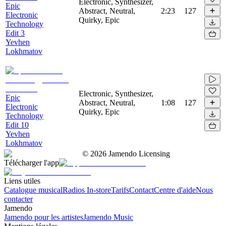
Electronic, Synthesizer,
Epic
Abstract, Neutral,
2:23
127
Electronic
Quirky, Epic
Technology
Edit 3
Yevhen
Lokhmatov
Electronic, Synthesizer,
Epic
Abstract, Neutral,
1:08
127
Electronic
Quirky, Epic
Technology
Edit 10
Yevhen
Lokhmatov
©
2026
Jamendo Licensing
Télécharger l'app
Liens utiles
Catalogue musical
Radios In-store
Tarifs
Contact
Centre d'aide
Nous
contacter
Jamendo
Jamendo pour les artistes
Jamendo Music