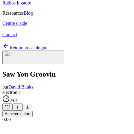
Radios In-store
Ressources
Blog
Centre d'aide
Contact
Retour au catalogue
Saw You Groovin
par
David Banks
electronic
2:01
Acheter le titre
0:00