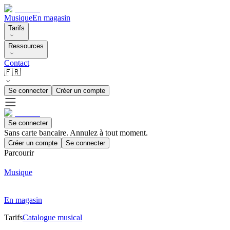
Musique
En magasin
Tarifs
Ressources
Contact
🇫🇷
Se connecter
Créer un compte
Se connecter
Sans carte bancaire. Annulez à tout moment.
Créer un compte
Se connecter
Parcourir
Musique
En magasin
Tarifs
Catalogue musical