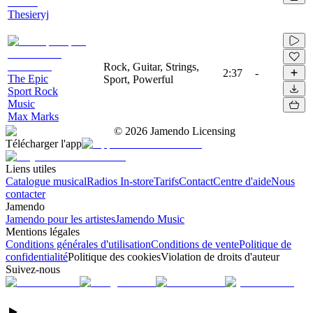
Thesieryj
Rock, Guitar, Strings,
2:37
-
The Epic
Sport, Powerful
Sport Rock
Music
Max Marks
©
2026
Jamendo Licensing
Télécharger l'app
Liens utiles
Catalogue musical
Radios In-store
Tarifs
Contact
Centre d'aide
Nous
contacter
Jamendo
Jamendo pour les artistes
Jamendo Music
Mentions légales
Conditions générales d'utilisation
Conditions de vente
Politique de
confidentialité
Politique des cookies
Violation de droits d'auteur
Suivez-nous