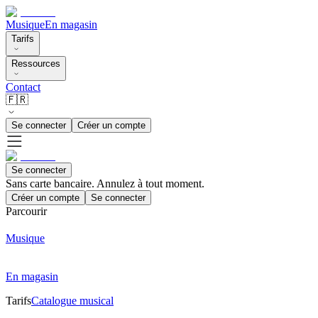
Musique
En magasin
Tarifs
Ressources
Contact
🇫🇷
Se connecter
Créer un compte
Se connecter
Sans carte bancaire. Annulez à tout moment.
Créer un compte
Se connecter
Parcourir
Musique
En magasin
Tarifs
Catalogue musical