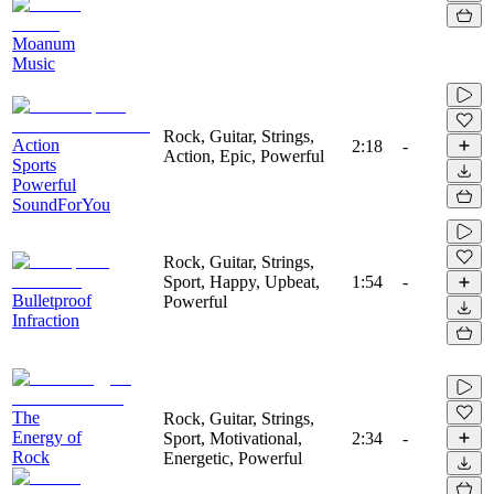
Moanum
Music
Rock, Guitar, Strings,
Action
2:18
-
Action, Epic, Powerful
Sports
Powerful
SoundForYou
Rock, Guitar, Strings,
Sport, Happy, Upbeat,
1:54
-
Bulletproof
Powerful
Infraction
The
Rock, Guitar, Strings,
Energy of
Sport, Motivational,
2:34
-
Rock
Energetic, Powerful