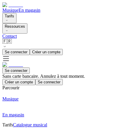
Musique
En magasin
Tarifs
Ressources
Contact
🇫🇷
Se connecter
Créer un compte
Se connecter
Sans carte bancaire. Annulez à tout moment.
Créer un compte
Se connecter
Parcourir
Musique
En magasin
Tarifs
Catalogue musical