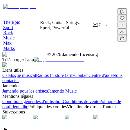
The Epic
Rock, Guitar, Strings,
2:37
-
Sport
Sport, Powerful
Rock
Music
Max
Marks
©
2026
Jamendo Licensing
Télécharger l'app
Liens utiles
Catalogue musical
Radios In-store
Tarifs
Contact
Centre d'aide
Nous
contacter
Jamendo
Jamendo pour les artistes
Jamendo Music
Mentions légales
Conditions générales d'utilisation
Conditions de vente
Politique de
confidentialité
Politique des cookies
Violation de droits d'auteur
Suivez-nous