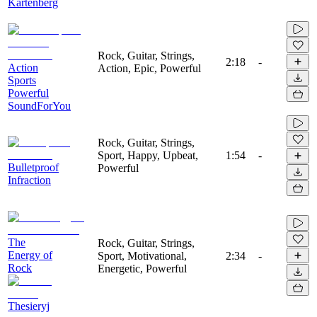
Kartenberg
Rock, Guitar, Strings,
2:18
-
Action
Action, Epic, Powerful
Sports
Powerful
SoundForYou
Rock, Guitar, Strings,
Sport, Happy, Upbeat,
1:54
-
Bulletproof
Powerful
Infraction
The
Rock, Guitar, Strings,
Energy of
Sport, Motivational,
2:34
-
Rock
Energetic, Powerful
Thesieryj