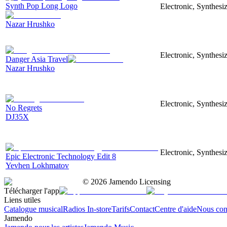
Synth Pop Long Logo
Electronic, Synthesi
Nazar Hrushko
Electronic, Synthesi
Danger Asia Travel
Nazar Hrushko
Electronic, Synthesiz
No Regrets
DJ35X
Electronic, Synthesiz
Epic Electronic Technology Edit 8
Yevhen Lokhmatov
©
2026
Jamendo Licensing
Télécharger l'app
Liens utiles
Catalogue musical
Radios In-store
Tarifs
Contact
Centre d'aide
Nous con
Jamendo