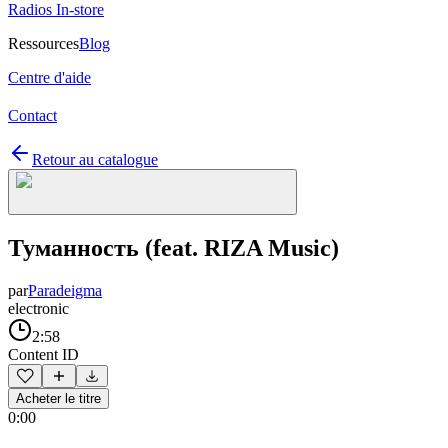
Radios In-store
Ressources
Blog
Centre d'aide
Contact
Retour au catalogue
Туманность (feat. RIZA Music)
par
Paradeigma
electronic
2:58
Content ID
Acheter le titre
0:00