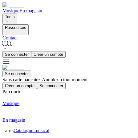
Musique
En magasin
Tarifs
Ressources
Contact
🇫🇷
Se connecter
Créer un compte
Se connecter
Sans carte bancaire. Annulez à tout moment.
Créer un compte
Se connecter
Parcourir
Musique
En magasin
Tarifs
Catalogue musical