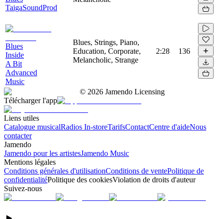
TaigaSoundProd
Blues, Strings, Piano,
Blues
Education, Corporate,
2:28
136
Inside
Melancholic, Strange
A Bit
Advanced
Music
©
2026
Jamendo Licensing
Télécharger l'app
Liens utiles
Catalogue musical
Radios In-store
Tarifs
Contact
Centre d'aide
Nous
contacter
Jamendo
Jamendo pour les artistes
Jamendo Music
Mentions légales
Conditions générales d'utilisation
Conditions de vente
Politique de
confidentialité
Politique des cookies
Violation de droits d'auteur
Suivez-nous