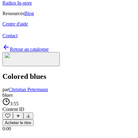
Radios In-store
Ressources
Blog
Centre d'aide
Contact
Retour au catalogue
Colored blues
par
Christian Petermann
blues
3:55
Content ID
Acheter le titre
0:00