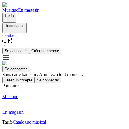
Musique
En magasin
Tarifs
Ressources
Contact
🇫🇷
Se connecter
Créer un compte
Se connecter
Sans carte bancaire. Annulez à tout moment.
Créer un compte
Se connecter
Parcourir
Musique
En magasin
Tarifs
Catalogue musical