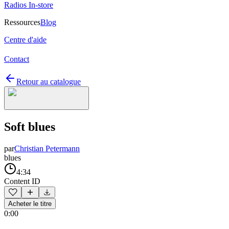
Radios In-store
Ressources
Blog
Centre d'aide
Contact
Retour au catalogue
Soft blues
par
Christian Petermann
blues
4:34
Content ID
Acheter le titre
0:00