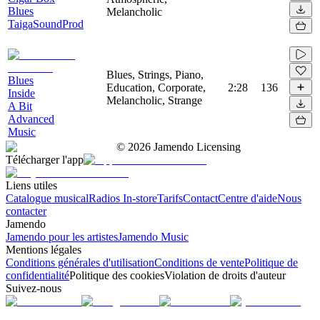
Blues
Melancholic
TaigaSoundProd
Blues, Strings, Piano,
Blues
Education, Corporate,
2:28
136
Inside
Melancholic, Strange
A Bit
Advanced
Music
©
2026
Jamendo Licensing
Télécharger l'app
Liens utiles
Catalogue musical
Radios In-store
Tarifs
Contact
Centre d'aide
Nous
contacter
Jamendo
Jamendo pour les artistes
Jamendo Music
Mentions légales
Conditions générales d'utilisation
Conditions de vente
Politique de
confidentialité
Politique des cookies
Violation de droits d'auteur
Suivez-nous