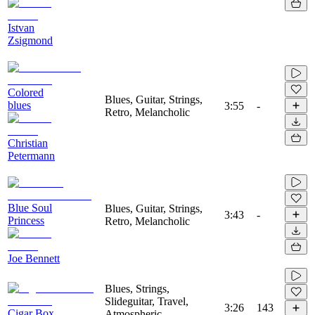
Istvan
Zsigmond
Colored
Blues, Guitar, Strings,
blues
3:55
-
Retro, Melancholic
Christian
Petermann
Blue Soul
Blues, Guitar, Strings,
3:43
-
Princess
Retro, Melancholic
Joe Bennett
Blues, Strings,
Slideguitar, Travel,
3:26
143
Cigar Box
Atmospheric,