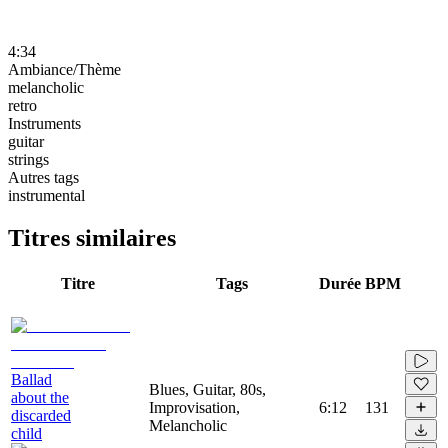
4:34
Ambiance/Thème
melancholic
retro
Instruments
guitar
strings
Autres tags
instrumental
Titres similaires
Titre
Tags
Durée
BPM
Ballad
Blues, Guitar, 80s,
about the
Improvisation,
6:12
131
discarded
Melancholic
child