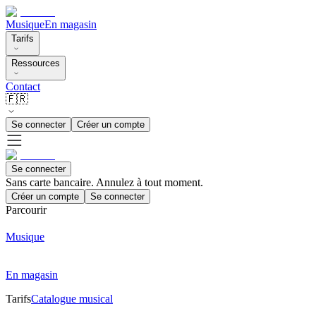
Musique
En magasin
Tarifs
Ressources
Contact
🇫🇷
Se connecter
Créer un compte
Se connecter
Sans carte bancaire. Annulez à tout moment.
Créer un compte
Se connecter
Parcourir
Musique
En magasin
Tarifs
Catalogue musical