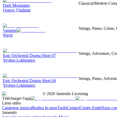
Classical/Modern Compo
Dark Mountains
Osipov Vladimir
Strings, Piano, Crime,
Vampire
Wavit
Strings, Adventure, Cor
Epic Orchestral Drama Short 07
Yevhen Lokhmatov
Strings, Piano, Advent
Epic Orchestral Drama Short 04
Yevhen Lokhmatov
©
2026
Jamendo Licensing
Télécharger l'app
Liens utiles
Catalogue musical
Radios In-store
Tarifs
Contact
Centre d'aide
Nous con
Jamendo