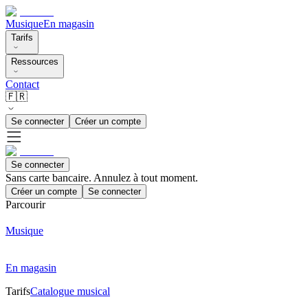
Musique
En magasin
Tarifs
Ressources
Contact
🇫🇷
Se connecter
Créer un compte
Se connecter
Sans carte bancaire. Annulez à tout moment.
Créer un compte
Se connecter
Parcourir
Musique
En magasin
Tarifs
Catalogue musical